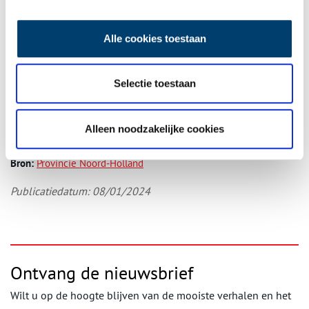
Haarlem is te zien op werkdagen tussen 9.00 en 17.00 uur van 12
januari tot en met 5 april 2024. Toegang is gratis.
Alle cookies toestaan
In Paviljoen Welgelegen is de historische tentoonstelling ‘Welkom
in Welgelegen’ te bezoeken. Een tentoonstelling over de
geschiedenis van het gebouw en zijn bewoners en gebruikers.
Selectie toestaan
Daarnaast is er 4 keer per jaar een Dreef expositie. Dit zijn
wisselende tentoonstellingen met moderne kunst van
kunstenaars uit Noord-Holland. Ga voor meer informatie naar:
Alleen noodzakelijke cookies
www.paviljoenwelgelegen.nl.
Bron:
Provincie Noord-Holland
Publicatiedatum: 08/01/2024
Ontvang de nieuwsbrief
Wilt u op de hoogte blijven van de mooiste verhalen en het