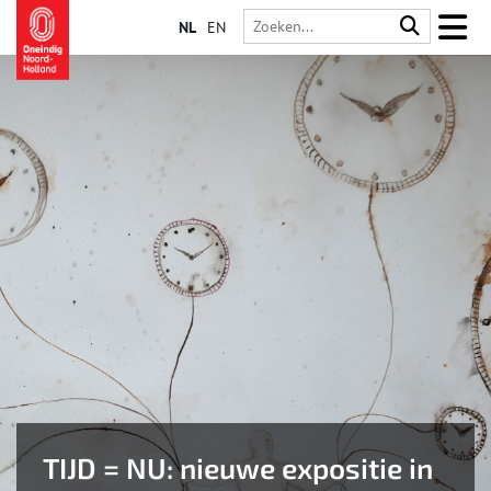
NL
EN
TIJD = NU: nieuwe expositie in