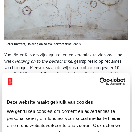
Pieter Kusters, Holding on to the perfect time, 2010.
Van Pieter Kusters zijn aquarellen en keramiek te zien zoals het
werk
Holding on to the perfect time,
geïnspireerd op reclames
van horloges. Meestal staan de wijzers daarin op ongeveer 10
voor 2 of 10 over 10. De perfecte horloge tijd. Het werk
Bakkers
droom
verwijst naar een middeleeuwse houten gevangeniscel,
opgesloten in een zeer kleine ruimte voor een zeer akelige,
lange tijd.
Deze website maakt gebruik van cookies
Guido van der Werve toont
Nummer negen (The day I didn’t turn
We gebruiken cookies om content en advertenties te
with the world) 2007.
Voor dit videowerk heeft hij 24 uur op de as
van de wereld, op de Noordpool, doorgebracht. Een heel etmaal
personaliseren, om functies voor social media te bieden
draaide hij niet met de aarde mee, maar draaide de planeet om
en om ons websiteverkeer te analyseren. Ook delen we
hem. Naast de werken van de kunstenaars zijn ook de klokken uit