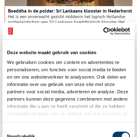
Boeddha in de polder: Sri Lankaans klooster in Nederhorst
Het is een onverwacht gezicht middenin het typisch Hollandse
polderlandschap: een Sri Lankaans boeddhistisch klooster. Het
klooster is onderdeel van de Mahamevnawa-traditie en heeft
inmiddels meer dan tweehonderd leden uit heel Nederland. De
vier monniken die in het klooster wonen, varen wel bij het
serene landschap van de Horstermeer.
Deze website maakt gebruik van cookies
We gebruiken cookies om content en advertenties te
personaliseren, om functies voor social media te bieden
en om ons websiteverkeer te analyseren. Ook delen we
informatie over uw gebruik van onze site met onze
partners voor social media, adverteren en analyse. Deze
partners kunnen deze gegevens combineren met andere
Voorjaar bij het Regionaal Archief Alkmaar
informatie die u aan ze heeft verstrekt of die ze hebben
Dit voorjaar biedt het Regionaal Archief in Alkmaar opnieuw
verzameld op basis van uw gebruik van hun services. U
een gevarieerd publieksprogramma vol cursussen en
gaat akkoord met de cookies en het
privacystatement
activiteiten, met voor ieder wat wils. Naast vaste onderdelen,
zoals de kennismaking met familieonderzoek en de
als u onze website blijft gebruiken.
Toestemmingsselectie
2 min
beginnerscursus ‘Lezen van oud schrift’, is er een speciale
Noodzakelijk