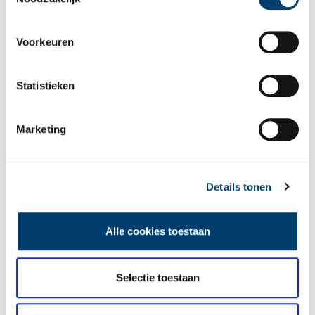
bijeenkomst met tips over het zoeken naar personen in
bronnen uit de Tweede Wereldoorlog. En, wegens succes
herhaald: de cursus ‘Alkmaars Historie’.
Voorkeuren
Statistieken
Marketing
Nieuwe gidsencursus Oer-IJ gidsen
Stichting Oer-IJ organiseert een nieuwe cursus voor
toekomstige Oer-IJ gidsen. Een gids maakt de bijzondere
kenmerken en de geschiedenis van het landschap zichtbaar
Details tonen
aan geïnteresseerden via excursies of lezingen. Het doel van
1 min
de stichting is om mensen meer bewust en meer
geïnteresseerd te maken van en in hun leefomgeving.
Alle cookies toestaan
Selectie toestaan