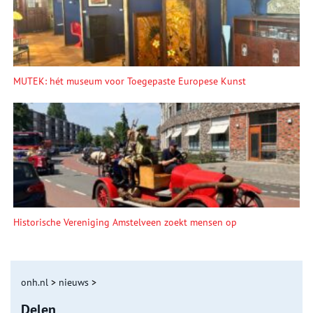
MUTEK: hét museum voor Toegepaste Europese Kunst
Historische Vereniging Amstelveen zoekt mensen op
onh.nl
>
nieuws
>
Delen