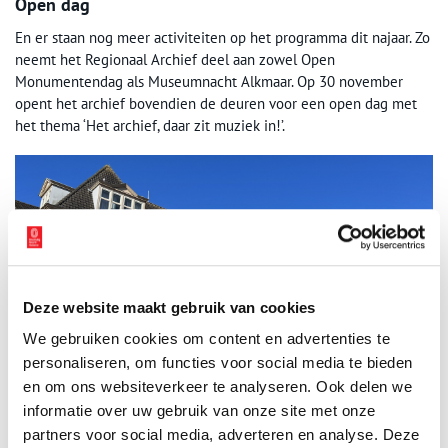
Open dag
En er staan nog meer activiteiten op het programma dit najaar. Zo
neemt het Regionaal Archief deel aan zowel Open
Monumentendag als Museumnacht Alkmaar. Op 30 november
opent het archief bovendien de deuren voor een open dag met
het thema ‘Het archief, daar zit muziek in!’.
Deze website maakt gebruik van cookies
We gebruiken cookies om content en advertenties te
personaliseren, om functies voor social media te bieden
en om ons websiteverkeer te analyseren. Ook delen we
informatie over uw gebruik van onze site met onze
Het Regionaal Archief aan de Bergerweg 1 in Alkmaar. Foto: Regionaal Archief
Alkmaar.
partners voor social media, adverteren en analyse. Deze