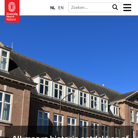
NL
EN