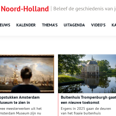
 Noord-Holland
Beleef de geschiedenis van 
IEUWS
KALENDER
THEMA’S
UITAGENDA
VIDEO’S
K
opstukken Amsterdam
Buitenhuis Trompenburgh gaa
useum te zien in
een nieuwe toekomst
ijksmuseum
tegemoet
wee meesterwerken uit het
Ergens in 2025 gaan de deuren
msterdam Museum zijn nu
van het fraaie buitenhuis