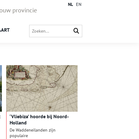
NL
EN
jouw provincie
AART
t
‘Vliebiza’ hoorde bij Noord-
Holland
De Waddeneilanden zijn
populaire