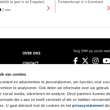
ijdelijk te gast in de Eregalerij
Trompenburgh in ’s-Graveland
an het Rijksmuseum:
weer open voor publiek, maar
2 min
embrandts ‘Anatomische les
nu is de restauratie nog in volle
an Jan Deijman’ en ‘De Gouden
gang. De redactie van Oneindig
eeuw op het IJ voor
Noord-Holland nam er al vast
msterdam’ van Willem van de
een kijkje.
elde II. Beide topstukken zijn
n bruikleen afkomstig vanwege
e renovatie van de
oofdlocatie aan de
alverstraat.
Volg ONH op social med
OVER ONS
CONTACT
NIEUWSBRIEF
ik van cookies
ontent en advertenties te personaliseren, om functies voor soci
DISCLAIMER
erkeer te analyseren. Ook delen we informatie over uw gebruik
PRIVACY
or social media, adverteren en analyse. Deze partners kunnen 
ormatie die u aan ze heeft verstrekt of die ze hebben verzameld
TOEGANKELIJKHEID
es. U gaat akkoord met de cookies en het
privacystatement
als