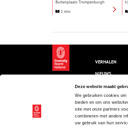
Buitenplaats Trompenburgh
t
gaat van start. Daarmee geeft
v
2 min
eigenaar Monumentenbezit dit
R
unieke ensemble van huis,
v
water en tuin zijn
L
oorspronkelijke samenhang
A
terug.
V
i
d
h
K
VERHALEN
NIEUWS
KALENDER
Deze website maakt gebru
We gebruiken cookies om c
THEMA’S
bieden en om ons websitev
ACTIVITEITEN
site met onze partners vo
combineren met andere inf
VIDEO’S
uw gebruik van hun servic