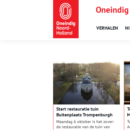
Oneindig
VERHALEN
N
Start restauratie tuin
T
Buitenplaats Trompenburgh
M
R
Maandag 6 oktober is het zover:
T
de restauratie van de tuin van
A