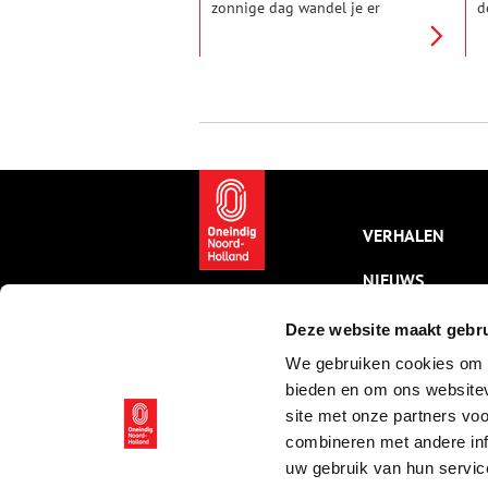
zonnige dag wandel je er
d
heerlijk langs de houten
c
paalwoningen aan de haven
h
naar de nauwe steegjes rondom
e
de kerk. Elke buurtschap heeft
a
er zijn eigen karakter en daarin
V
proef je de unieke historie van
o
het eiland.
F
a
h
s
v
VERHALEN
s
d
NIEUWS
m
e
h
KALENDER
Deze website maakt gebru
We gebruiken cookies om c
THEMA’S
bieden en om ons websitev
ACTIVITEITEN
site met onze partners vo
combineren met andere inf
VIDEO’S
uw gebruik van hun servic