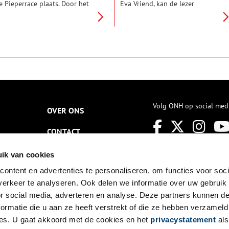
e Pieperrace plaats. Door het
Eva Vriend, kan de lezer
orona-virus is de race dit jaar
meeleven met het lot van de
elaas afgelast. De Pieperrace is
Zuiderzeevissers. We leren vier
en herinnering aan de
generaties van de
ardappeltochten die de
Spakenburgse familie Hopman
olendammer vissers tijdens de
kennen, waarvan de gezinsleden
orlog ondernamen naar
elk op geheel eigen wijze
riesland en Overijssel, om daar
omgingen met de afsluiting van
ardappelen te halen voor de
hun geliefde Zuiderzee.
ongerige bevolking van de
teden in het westen. Over één
an deze tochten is een
Volg ONH op social med
OVER ONS
pannend verhaal, verteld door
e 95-jarige Andries Steur. Hij
CONTACT
aakte met zijn vader en broer
nkele angstige dagen door op
un vissersschip.
NIEUWSBRIEF
ik van cookies
ontent en advertenties te personaliseren, om functies voor soci
DISCLAIMER
erkeer te analyseren. Ook delen we informatie over uw gebruik
PRIVACY
or social media, adverteren en analyse. Deze partners kunnen 
ormatie die u aan ze heeft verstrekt of die ze hebben verzameld
TOEGANKELIJKHEID
es. U gaat akkoord met de cookies en het
privacystatement
als