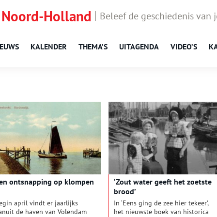
 Noord-Holland
Beleef de geschiedenis van 
IEUWS
KALENDER
THEMA’S
UITAGENDA
VIDEO’S
K
en ontsnapping op klompen
‘Zout water geeft het zoetste
brood’
egin april vindt er jaarlijks
In ‘Eens ging de zee hier tekeer’,
anuit de haven van Volendam
het nieuwste boek van historica