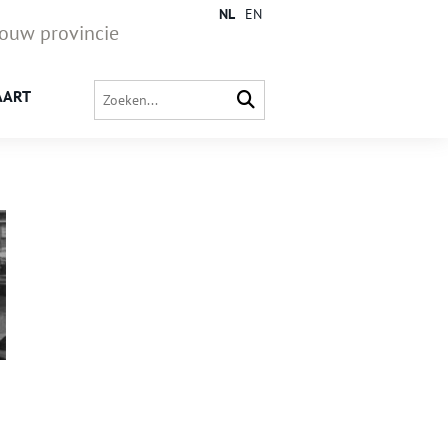
NL
EN
jouw provincie
AART