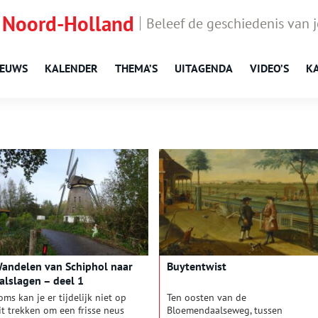
 Noord-Holland
Beleef de geschiedenis van 
IEUWS
KALENDER
THEMA’S
UITAGENDA
VIDEO’S
K
andelen van Schiphol naar
Buytentwist
alslagen – deel 1
oms kan je er tijdelijk niet op
Ten oosten van de
it trekken om een frisse neus
Bloemendaalseweg, tussen