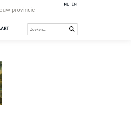
NL
EN
jouw provincie
AART