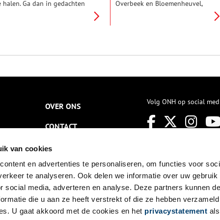
e halen. Ga dan in gedachten
Overbeek en Bloemenheuvel,
ven mee op een tochtje door
ligt de villa Buytentwist. Verder
iverse eeuwen – een tour voor
naar achteren ligt het
huis. Van het weilandje bij een
gelijknamige volkstuincomplex.
orenfort naar de middeleeuwse
Ze zijn met elkaar verbonden
eerlijkheid Calslagen. Dat doen
door de geschiedenis van het
e in twee etappes. Vandaag is
terrein als blekerij en
e vraag: waarom doet de vlag
buitenplaats. De geschiedenis
an een bloemendorp denken
ervan gaat terug tot de vroege
an een aardbei?
zeventiende eeuw.
Volg ONH op social med
OVER ONS
CONTACT
NIEUWSBRIEF
ik van cookies
ontent en advertenties te personaliseren, om functies voor soci
DISCLAIMER
erkeer te analyseren. Ook delen we informatie over uw gebruik
PRIVACY
or social media, adverteren en analyse. Deze partners kunnen 
ormatie die u aan ze heeft verstrekt of die ze hebben verzameld
TOEGANKELIJKHEID
es. U gaat akkoord met de cookies en het
privacystatement
als