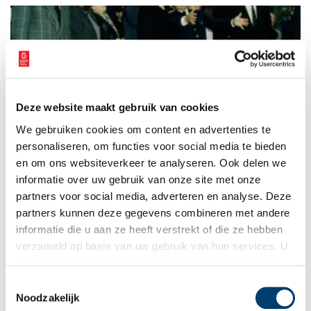
Deze website maakt gebruik van cookies
Bijlmer vliegtuigramp riep chaos en ongeloof op
We gebruiken cookies om content en advertenties te
Op 4 oktober 2022 is het precies dertig jaar geleden dat in de
Amsterdamse Bijlmermeer een vrachtvliegtuig op twee flats
personaliseren, om functies voor social media te bieden
neerstortte. Twee exposities van het Amsterdam Museum en
en om ons websiteverkeer te analyseren. Ook delen we
Imagine IC blikken daarop terug.
informatie over uw gebruik van onze site met onze
partners voor social media, adverteren en analyse. Deze
partners kunnen deze gegevens combineren met andere
informatie die u aan ze heeft verstrekt of die ze hebben
verzameld op basis van uw gebruik van hun services. U
gaat akkoord met de cookies en het
privacystatement
als u onze website blijft gebruiken.
Toestemmingsselectie
Noodzakelijk