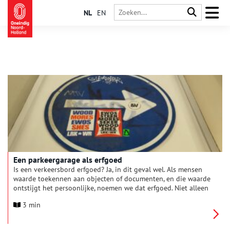
NL
EN
Een parkeergarage als erfgoed
Is een verkeersbord erfgoed? Ja, in dit geval wel. Als mensen
waarde toekennen aan objecten of documenten, en die waarde
ontstijgt het persoonlijke, noemen we dat erfgoed. Niet alleen
het object of het document is dan erfgoed, maar ook, of vooral,
3 min
de betekenis die mensen daaraan hechten en de verhalen die
ze erover vertellen. En zo is dit verkeersbord dus erfgoed.