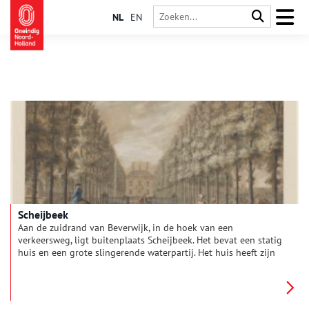
NL
EN
Scheijbeek
Aan de zuidrand van Beverwijk, in de hoek van een
verkeersweg, ligt buitenplaats Scheijbeek. Het bevat een statig
huis en een grote slingerende waterpartij. Het huis heeft zijn
voorgevel naar het zuiden, maar wordt tegenwoordig vanaf de
achterzijde benaderd. In deze omgeving vond Joost van den
Vondel bijna 300 jaar geleden inspiratie voor lieflijke
gedichten en wordt tegenwoordig de liefde tussen