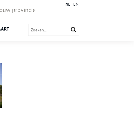
NL
EN
jouw provincie
AART