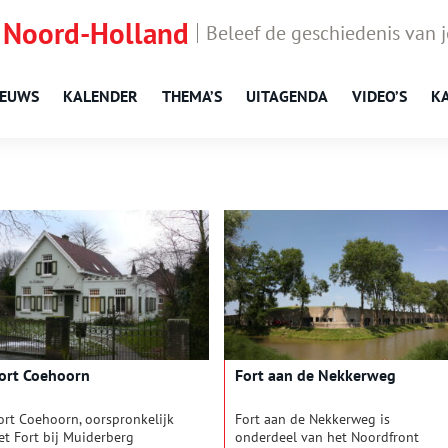
 Noord-Holland
Beleef de geschiedenis van 
IEUWS
KALENDER
THEMA’S
UITAGENDA
VIDEO’S
K
ort Coehoorn
Fort aan de Nekkerweg
ort Coehoorn, oorspronkelijk
Fort aan de Nekkerweg is
et Fort bij Muiderberg
onderdeel van het Noordfront