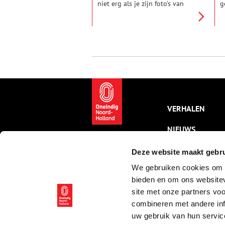
niet erg als je zijn foto’s van
g
bunkers in de Kennemerduinen
i
‘unheimlich’ noemt. Op zijn
S
foto’s zien deze ‘fremdkörpers’ er
f
vaak donker en duister uit.
n
f
w
v
b
v
VERHALEN
NIEUWS
KALENDER
Deze website maakt gebru
We gebruiken cookies om c
THEMA’S
bieden en om ons websitev
ACTIVITEITEN
site met onze partners vo
combineren met andere inf
VIDEO’S
uw gebruik van hun servic