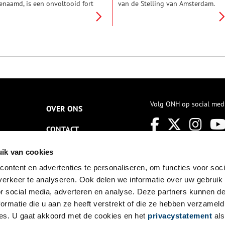
enaamd, is een onvoltooid fort
van de Stelling van Amsterdam.
n het Zuidoostfront van de
Het fort moest voorkomen dat
telling van Amsterdam. De
vijandelijke troepen over de
ortwachterswoning bestaat
verhoogde Nekkerweg en
og steeds, maar op het oude
Volgerweg binnen konden
ortterrein is inmiddels een
dringen.
oonwijk gebouwd. De naam
an het fort verwijst naar de
ekende vestingbouwer Menno
an Coehoorn (1641-1704).
Volg ONH op social med
OVER ONS
CONTACT
NIEUWSBRIEF
ik van cookies
ontent en advertenties te personaliseren, om functies voor soci
DISCLAIMER
erkeer te analyseren. Ook delen we informatie over uw gebruik
PRIVACY
or social media, adverteren en analyse. Deze partners kunnen 
ormatie die u aan ze heeft verstrekt of die ze hebben verzameld
TOEGANKELIJKHEID
es. U gaat akkoord met de cookies en het
privacystatement
als