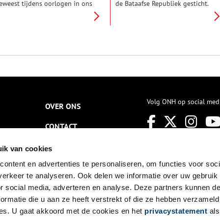
eweest tijdens oorlogen in ons
de Bataafse Republiek gesticht.
and. Het militaire bolwerk heeft
Op diezelfde dag verschijnt de
oor de laatste keer zijn
eerste ‘vrijheidsboom’ op de
trategische waarde bewezen
Dam in Amsterdam. De grond
ijdens de terugtocht van de
was diep bevroren, zodat de
ransen in 1813/14, toen de
boom met touwen
esting maandenlang belegerd
vastgebonden moest worden.
erd. Een per postduif
erstuurd briefje uit de bezette
tad geeft ons een kijkje in het
agelijks leven van gewone
urgers in tijd van beleg.
Volg ONH op social med
OVER ONS
CONTACT
NIEUWSBRIEF
ik van cookies
ontent en advertenties te personaliseren, om functies voor soci
DISCLAIMER
erkeer te analyseren. Ook delen we informatie over uw gebruik
PRIVACY
or social media, adverteren en analyse. Deze partners kunnen 
ormatie die u aan ze heeft verstrekt of die ze hebben verzameld
TOEGANKELIJKHEID
es. U gaat akkoord met de cookies en het
privacystatement
als