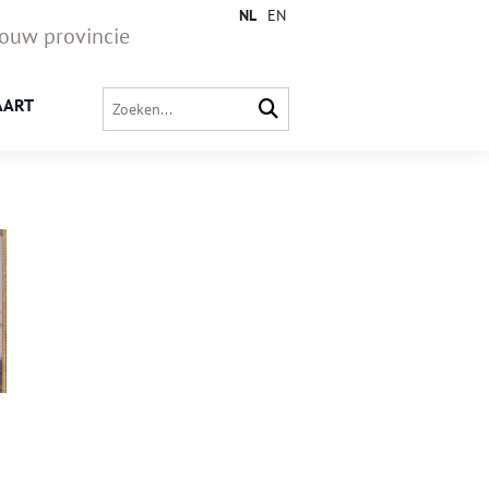
NL
EN
jouw provincie
AART