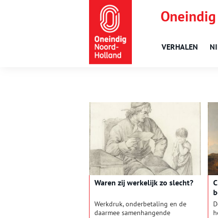
Oneindig
VERHALEN
N
Waren zij werkelijk zo slecht?
C
b
Werkdruk, onderbetaling en de
D
daarmee samenhangende
h