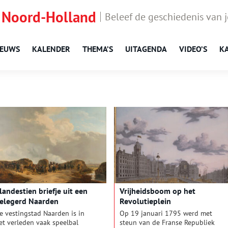
 Noord-Holland
Beleef de geschiedenis van 
IEUWS
KALENDER
THEMA’S
UITAGENDA
VIDEO’S
K
landestien briefje uit een
Vrijheidsboom op het
elegerd Naarden
Revolutieplein
e vestingstad Naarden is in
Op 19 januari 1795 werd met
et verleden vaak speelbal
steun van de Franse Republiek