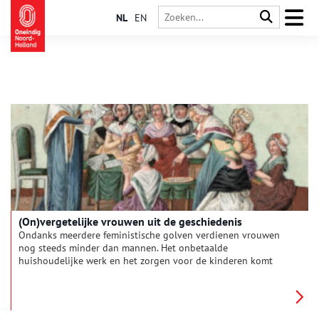
NL
EN
(On)vergetelijke vrouwen uit de geschiedenis
Ondanks meerdere feministische golven verdienen vrouwen
nog steeds minder dan mannen. Het onbetaalde
huishoudelijke werk en het zorgen voor de kinderen komt
voornamelijk op ons bordje terecht. Bovenop dit alles kennen
de meeste mensen alleen maar de namen van invloedrijke
mannen uit de geschiedenis. Door de eeuwen heen hebben
vrouwelijke schrijvers, kunstenaars, geleerden en heersers hun