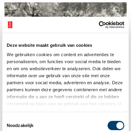
stempel gedrukt op de maatschappij. Tijd om de balans op te
maken en een aantal van deze onvergetelijke vrouwen voor
het voetlicht te brengen.
Deze website maakt gebruik van cookies
Godfried Bomans: een heer uit Haarlem
We gebruiken cookies om content en advertenties te
In 1999 kozen de lezers van het Haarlems Dagblad de in 1971
overleden Godfried Bomans tot de belangrijkste Haarlemmer
personaliseren, om functies voor social media te bieden
van de eeuw. Weinig schrijvers hebben zóveel over Haarlem en
en om ons websiteverkeer te analyseren. Ook delen we
de Haarlemmers geschreven als de man die steevast met een
informatie over uw gebruik van onze site met onze
pijp en een warrige haardos werd afgebeeld.
partners voor social media, adverteren en analyse. Deze
partners kunnen deze gegevens combineren met andere
informatie die u aan ze heeft verstrekt of die ze hebben
verzameld op basis van uw gebruik van hun services. U
gaat akkoord met de cookies en het
privacystatement
als u onze website blijft gebruiken.
Toestemmingsselectie
Noodzakelijk