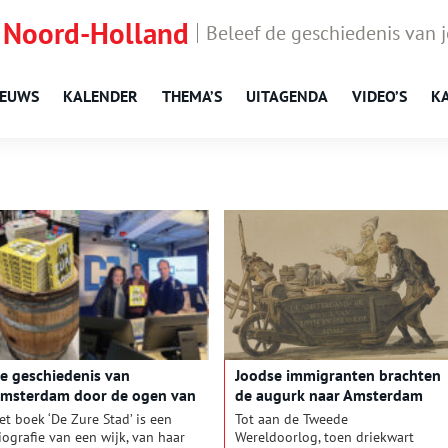
 Noord-Holland
Beleef de geschiedenis van 
IEUWS
KALENDER
THEMA’S
UITAGENDA
VIDEO’S
K
e geschiedenis van
Joodse immigranten brachten
msterdam door de ogen van
de augurk naar Amsterdam
en augurk
et boek ‘De Zure Stad’ is een
Tot aan de Tweede
iografie van een wijk, van haar
Wereldoorlog, toen driekwart