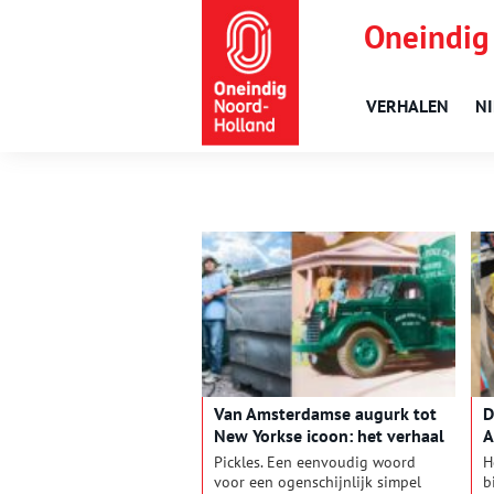
Oneindig
VERHALEN
N
Van Amsterdamse augurk tot
D
New Yorkse icoon: het verhaal
A
van The Pickled City
e
Pickles. Een eenvoudig woord
H
voor een ogenschijnlijk simpel
b