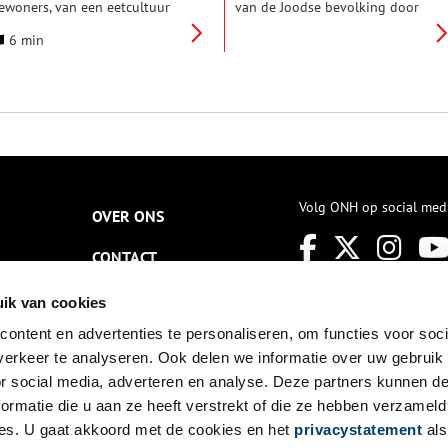
ewoners, van een eetcultuur
van de Joodse bevolking door
ie de stadsgrenzen
de nazi’s werd uitgemoord,
6 min
verschrijdt. Het boek was een
kende Amsterdam een
root succes, aan aandacht had
levendige straathandel in zuur,
et boek geen tekort. Het
zoals augurken en uitjes. Die
rtikel over het boek was niet
merendeels Joodse straathandel,
lleen het meest gelezen artikel
met zijn ‘augurkiesmannen’, is
p Oneindig Noord-Holland,
niet meer. Van de destijds
aar kreeg nog een interessant
tientallen Amsterdamse
taartje.
zuurinleggerijen is er nog maar
één over.
Volg ONH op social med
OVER ONS
CONTACT
NIEUWSBRIEF
ik van cookies
ontent en advertenties te personaliseren, om functies voor soci
DISCLAIMER
erkeer te analyseren. Ook delen we informatie over uw gebruik
PRIVACY
or social media, adverteren en analyse. Deze partners kunnen 
ormatie die u aan ze heeft verstrekt of die ze hebben verzameld
TOEGANKELIJKHEID
es. U gaat akkoord met de cookies en het
privacystatement
als