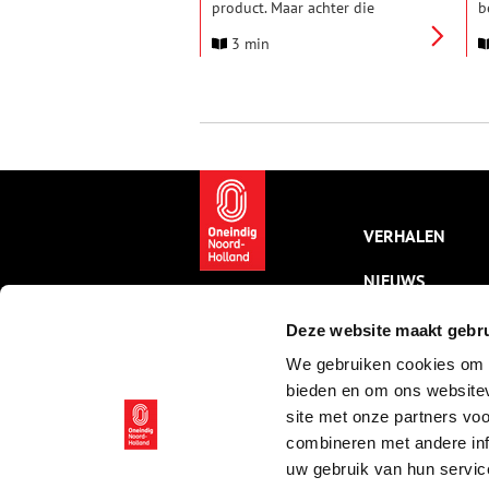
product. Maar achter die
b
ingelegde komkommer schuilt
d
3 min
een veel grotere geschiedenis —
o
een verhaal van migratie,
g
stedelijke ontwikkeling en
h
culturele identiteit dat zich
a
uitstrekt van Amsterdam tot
a
New York. Het Engelse woord
o
pickle is trouwens etymologisch
m
verwant aan het Nederlandse
s
“pekel”.
VERHALEN
NIEUWS
KALENDER
Deze website maakt gebru
We gebruiken cookies om c
THEMA’S
bieden en om ons websitev
ACTIVITEITEN
site met onze partners vo
combineren met andere inf
VIDEO’S
uw gebruik van hun servic