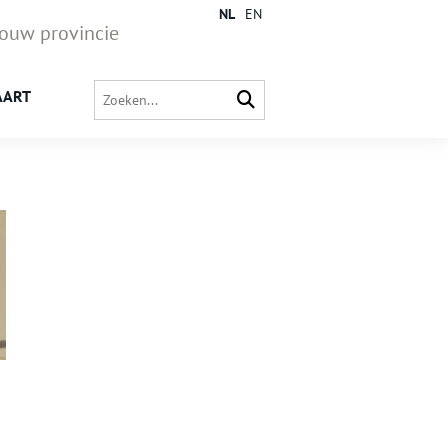
NL
EN
jouw provincie
AART