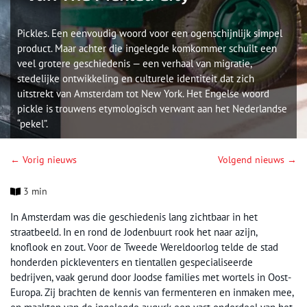
Pickles. Een eenvoudig woord voor een ogenschijnlijk simpel
product. Maar achter die ingelegde komkommer schuilt een
veel grotere geschiedenis — een verhaal van migratie,
stedelijke ontwikkeling en culturele identiteit dat zich
uitstrekt van Amsterdam tot New York. Het Engelse woord
pickle is trouwens etymologisch verwant aan het Nederlandse
“pekel”.
← Vorig nieuws
Volgend nieuws →
3 min
In Amsterdam was die geschiedenis lang zichtbaar in het
straatbeeld. In en rond de Jodenbuurt rook het naar azijn,
knoflook en zout. Voor de Tweede Wereldoorlog telde de stad
honderden pickleventers en tientallen gespecialiseerde
bedrijven, vaak gerund door Joodse families met wortels in Oost-
Europa. Zij brachten de kennis van fermenteren en inmaken mee,