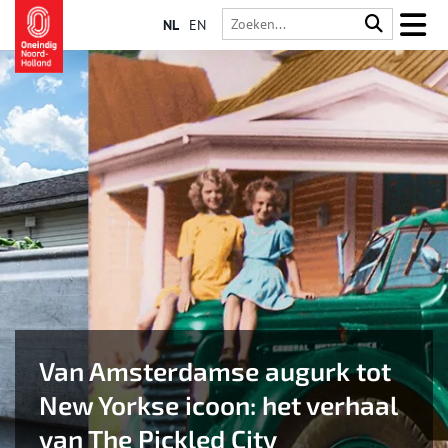
NL
EN
Van Amsterdamse augurk tot
New Yorkse icoon: het verhaal
van The Pickled City