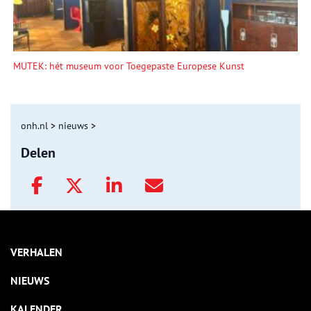
MUTEK: hét museum voor Toegepaste Europese Kunst
onh.nl
>
nieuws
>
Delen
VERHALEN
NIEUWS
KALENDER