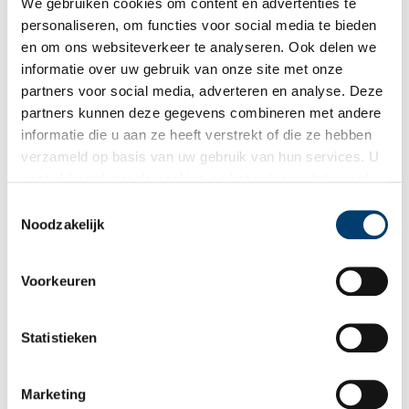
We gebruiken cookies om content en advertenties te
houten vaten tot kleine werkplaatsen in achterhuizen. De schaal
personaliseren, om functies voor social media te bieden
verschilt, maar de logica is hetzelfde.
en om ons websiteverkeer te analyseren. Ook delen we
informatie over uw gebruik van onze site met onze
partners voor social media, adverteren en analyse. Deze
partners kunnen deze gegevens combineren met andere
informatie die u aan ze heeft verstrekt of die ze hebben
verzameld op basis van uw gebruik van hun services. U
gaat akkoord met de cookies en het
privacystatement
als u onze website blijft gebruiken.
Toestemmingsselectie
Noodzakelijk
Voorkeuren
Pickle Pushcart. Beeld: The Pickled City.
Een gedeelde erfenis
Statistieken
Wanneer je Amsterdam en New York naast elkaar zet, wordt de
pickle een onverwachte gids door de geschiedenis van twee
Marketing
steden. Hij vertelt over migratie, over het vasthouden aan