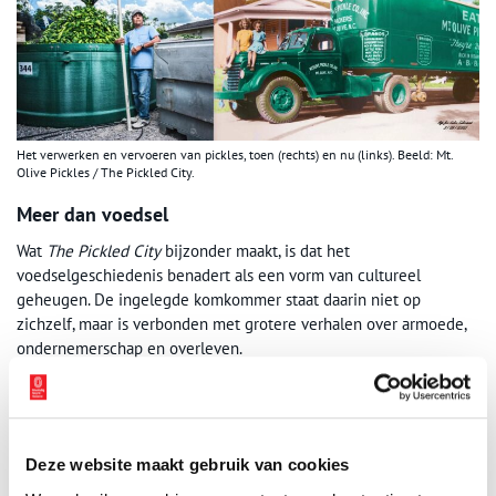
Het verwerken en vervoeren van pickles, toen (rechts) en nu (links). Beeld: Mt.
Olive Pickles / The Pickled City.
Meer dan voedsel
Wat
The Pickled City
bijzonder maakt, is dat het
voedselgeschiedenis benadert als een vorm van cultureel
geheugen. De ingelegde komkommer staat daarin niet op
zichzelf, maar is verbonden met grotere verhalen over armoede,
ondernemerschap en overleven.
In New York groeide de pickle uiteindelijk uit tot een
miljardenindustrie, maar de oorsprong ligt in de kleine winkels,
karren en familiebedrijven van immigranten.
Deze website maakt gebruik van cookies
Diezelfde lijn is zichtbaar in Amsterdam: van straatventers met