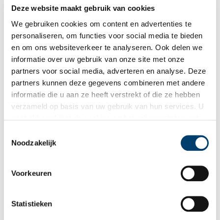
Deze website maakt gebruik van cookies
De archivaresse van Haarlem
We gebruiken cookies om content en advertenties te
Tijdens haar leven is Gerda Kurtz (1899 – 1989) herhaaldelijk
geëerd voor haar toegewijde werk als archivaris en historica.
personaliseren, om functies voor social media te bieden
Ook in de oorlogsjaren wist Kurtz als archivaris een bijzondere
en om ons websiteverkeer te analyseren. Ook delen we
rol te spelen. Wie was deze eerste vrouwelijke
informatie over uw gebruik van onze site met onze
gemeentearchivaris van Haarlem? Klaartje Pompe, hoofd
publiek van het Noord-Hollands Archief, neemt de lezers van
partners voor social media, adverteren en analyse. Deze
ONH mee in Gerda Kurtz’s jeugd, opleiding en werkzame leven.
partners kunnen deze gegevens combineren met andere
informatie die u aan ze heeft verstrekt of die ze hebben
verzameld op basis van uw gebruik van hun services. U
gaat akkoord met de cookies en het
privacystatement
als u onze website blijft gebruiken.
Toestemmingsselectie
Noodzakelijk
Noord-Hollandse archieven werken aan corona-archief
Voorkeuren
Terwijl heel Nederland zijn best doet om het coronavirus
buiten de deur te houden, wordt er intussen wél geschiedenis
geschreven, zo blijkt uit een rondgang langs Noord-Hollandse
Statistieken
archieven.