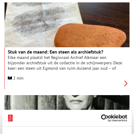
Stuk van de maand: Een steen als archiefstuk?
Elke maand plaatst het Regionaal Archief Alkmaar een
bijzonder archiefstuk uit de collectie in de schijnwerpers. Deze
keer: een steen uit Egmond van ruim duizend jaar oud – of
toch niet? Het Regionaal Archief bewaart vooral papieren en
2 min
tegenwoordig ook digitale documenten. Maar tussen de oude
papieren in de depots bevindt zich ook een doosje met een
steen. Op de steen staat een inscriptie die verwijst naar de
heilige Adelbert, aan wie de Abdij van Egmond is gewijd, en
het jaartal 924. Is de steen echt meer dan duizend jaar oud?