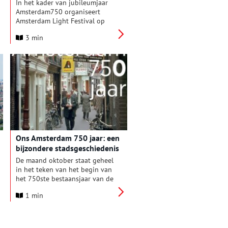
Amsterdammers
In het kader van jubileumjaar
Amsterdam750 organiseert
Amsterdam Light Festival op
maandag 6 januari 2025 een
3 min
speciale festivalrondvaart voor
bijzondere Amsterdammers. Aan
boord van twee rondvaartboten
zitten 70 onbezongen helden
die zijn voorgedragen door
vrienden, buren en bekenden.
Ons Amsterdam 750 jaar: een
bijzondere stadsgeschiedenis
De maand oktober staat geheel
in het teken van het begin van
het 750ste bestaansjaar van de
stad Amsterdam, vol activiteiten
1 min
en feestelijkheden! Ons
Amsterdam viert haar jubileum
van 75 jaar met een prachtige
verzamelingen verhalen over