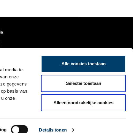
750 jaar Amsterdam.
ia
Alle cookies toestaan
al media te
 van onze
Selectie toestaan
deze gegevens
 op basis van
 u onze
Alleen noodzakelijke cookies
ing
Details tonen