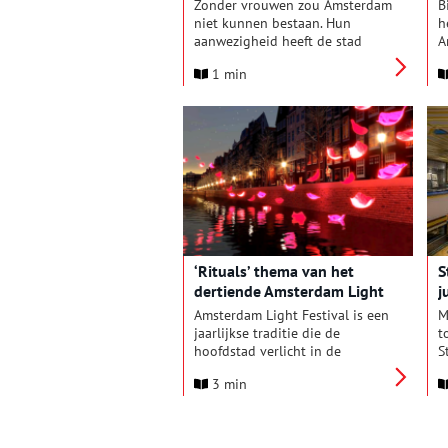
l
Zonder vrouwen zou Amsterdam
B
j
niet kunnen bestaan. Hun
h
d
aanwezigheid heeft de stad
A
mogelijk gemaakt én gevormd.
b
1 min
Maar in de geschiedenisboeken
W
domineert het mannelijke
e
perspectief. Daarom opent het
M
Amsterdam Museum vanaf
j
zaterdag 14 december 2024 de
e
tentoonstelling Vrouwen van
h
Amsterdam – een ode.
a
v
p
h
v
‘Rituals’ thema van het
S
dertiende Amsterdam Light
j
Festival
Amsterdam Light Festival is een
M
jaarlijkse traditie die de
t
hoofdstad verlicht in de
S
donkerste maanden van het
b
3 min
jaar. Van 28 november 2024 t/m
7
19 januari 2025 vindt alweer de
A
dertiende editie plaats van dit
z
internationaal toonaangevende
k