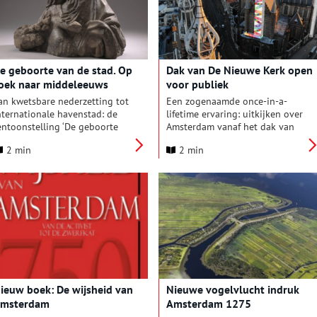
rijgt ook het grote publiek de
ans om een visie op de
oekomst te delen en onderdeel
it te maken van de
entoonstelling.
e geboorte van de stad. Op
Dak van De Nieuwe Kerk open
oek naar middeleeuws
voor publiek
msterdam
an kwetsbare nederzetting tot
Een zogenaamde once-in-a-
nternationale havenstad: de
lifetime ervaring: uitkijken over
entoonstelling ‘De geboorte
Amsterdam vanaf het dak van
an de stad. Op zoek naar
De Nieuwe Kerk. Tijdelijk
2 min
2 min
iddeleeuws Amsterdam’
kunnen bezoekers 40 meter
rengt de fascinerende vroegste
klimmen naar de top.
eschiedenis van Amsterdam en
aar inwoners tot leven. Dit jaar
iert Amsterdam haar 750-jarig
estaan, gebaseerd op het
olprivilege van 27 oktober
275 – het eerste document
aarin Amsterdam wordt
enoemd. Maar de
entoonstelling ‘De geboorte
ieuw boek: De wijsheid van
Nieuwe vogelvlucht indruk
an de stad’ gaat verder terug.
msterdam
Amsterdam 1275
ant archeologische vondsten