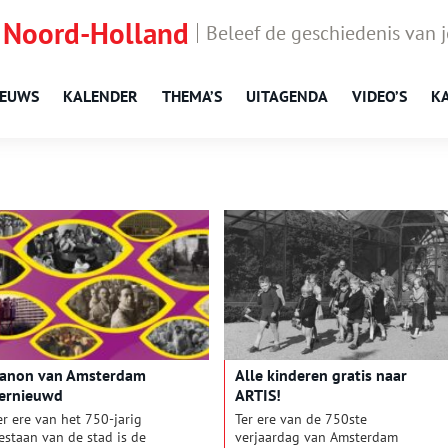
 Noord-Holland
Beleef de geschiedenis van 
IEUWS
KALENDER
THEMA’S
UITAGENDA
VIDEO’S
K
anon van Amsterdam
Alle kinderen gratis naar
ernieuwd
ARTIS!
er ere van het 750-jarig
Ter ere van de 750ste
estaan van de stad is de
verjaardag van Amsterdam