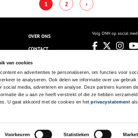
1
2
›
orkshop.
Volg ONH op social med
OVER ONS
CONTACT
NIEUWSBRIEF
ik van cookies
ontent en advertenties te personaliseren, om functies voor soci
DISCLAIMER
erkeer te analyseren. Ook delen we informatie over uw gebruik
PRIVACY
or social media, adverteren en analyse. Deze partners kunnen 
ormatie die u aan ze heeft verstrekt of die ze hebben verzameld
TOEGANKELIJKHEID
es. U gaat akkoord met de cookies en het
privacystatement
als
Voorkeuren
Statistieken
Market