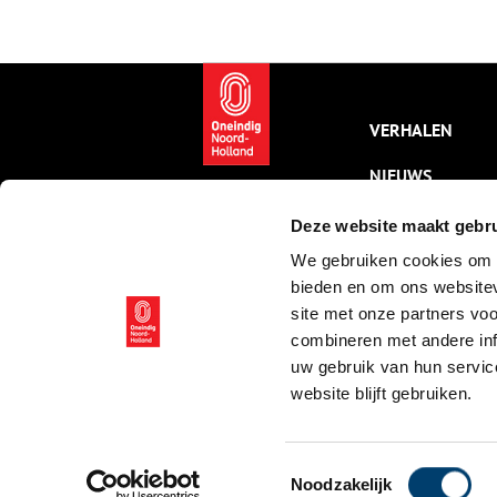
lichtkunstfestival. Het thema is
w
Rituals. Met 27 kunstwerken op
prachtige, fotogenieke plekken
verbindt en verrijkt het festival
bewoners en bezoekers in
jubileumjaar Amsterdam750.
VERHALEN
NIEUWS
KALENDER
Deze website maakt gebru
We gebruiken cookies om c
THEMA’S
bieden en om ons websitev
ACTIVITEITEN
site met onze partners vo
combineren met andere inf
VIDEO’S
uw gebruik van hun servic
website blijft gebruiken.
© ONH | 2026
Toestemmingsselectie
Noodzakelijk