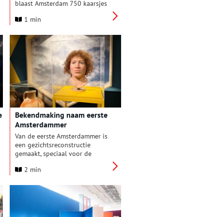
blaast Amsterdam 750 kaarsjes
uit. Voor dit bijzondere
1 min
jubileum zijn 750 verhalen
verzameld voor en door
Amsterdammers, Weespers en
iedereen die de stad in het hart
draagt.
e
Bekendmaking naam eerste
Amsterdammer
Van de eerste Amsterdammer is
een gezichtsreconstructie
gemaakt, speciaal voor de
viering van Amsterdam 750 jaar.
2 min
Hij hoorde tot de eerste
generatie Amsterdammers en
lag begraven onder De Oude
Kerk. Door specialistisch
onderzoek is bekend hoe hij er
waarschijnlijk uitzag, wat hij