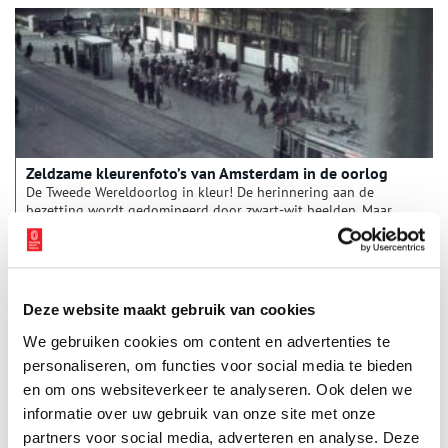
Zeldzame kleurenfoto’s van Amsterdam in de oorlog
De Tweede Wereldoorlog in kleur! De herinnering aan de
bezetting wordt gedomineerd door zwart-wit beelden. Maar
enkele fotografen maken met behulp van diafilm al tijdens de
oorlog kleurenfoto’s. De jonge Amsterdammer Frits J. Rotgans
1 min
(1912-1978) is één van hen. Hij legt vast hoe de bezetting
zichtbaar wordt op straat: een SS’er die op de tram wacht,
reclamezuilen met Duitse propaganda, een bordje ‘Voor Joden
Deze website maakt gebruik van cookies
verboden’ in het raam van een café. Ook fotografeert hij twee
Joodse vrouwen, die bij hem thuis een onderduikplek krijgen,
We gebruiken cookies om content en advertenties te
nadat ze tijdens een razzia een veilig heenkomen zochten.
personaliseren, om functies voor social media te bieden
en om ons websiteverkeer te analyseren. Ook delen we
informatie over uw gebruik van onze site met onze
partners voor social media, adverteren en analyse. Deze