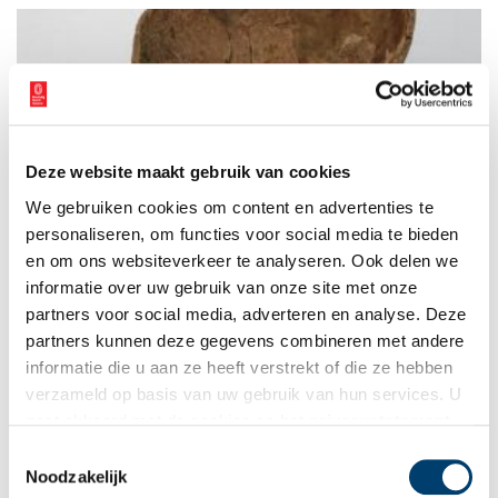
Deze website maakt gebruik van cookies
Archeologische vondsten op de Aardjesberg
We gebruiken cookies om content en advertenties te
De Aardjesberg is een vijftien meter hoge heuvel op de
Westerheide (Goois Natuurreservaat) bij Hilversum. De berg
personaliseren, om functies voor social media te bieden
maakt deel uit van de stuwwal, ontstaan in de voorlaatste
en om ons websiteverkeer te analyseren. Ook delen we
ijstijd zo’n 150.000 jaar geleden. De Aardjesberg is altijd al een
informatie over uw gebruik van onze site met onze
bijzondere plek geweest. Al voor de laatste ijstijd die ongeveer
10.000 jaar geleden eindigde, heeft de prehistorische mens
partners voor social media, adverteren en analyse. Deze
hier sporen achtergelaten.
partners kunnen deze gegevens combineren met andere
informatie die u aan ze heeft verstrekt of die ze hebben
verzameld op basis van uw gebruik van hun services. U
gaat akkoord met de cookies en het
privacystatement
als u onze website blijft gebruiken.
Toestemmingsselectie
Noodzakelijk