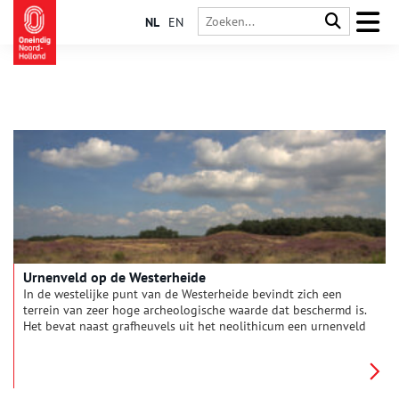
NL
EN
Urnenveld op de Westerheide
In de westelijke punt van de Westerheide bevindt zich een
terrein van zeer hoge archeologische waarde dat beschermd is.
Het bevat naast grafheuvels uit het neolithicum een urnenveld
dat in gebruik is geweest van de bronstijd tot en met de
ijzertijd, bewoningssporen uit het neolithicum tot en met de
ijzertijd en de middeleeuwen, een kamp (het vierde) en een
banscheiding uit 1428.