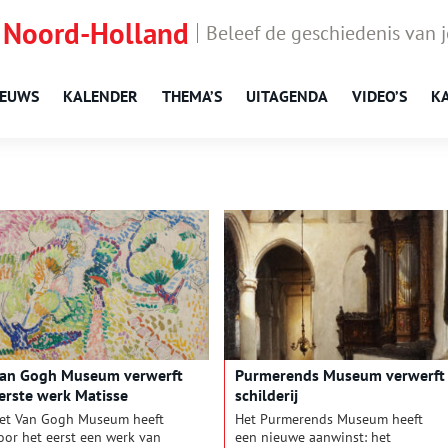
 Noord-Holland
Beleef de geschiedenis van 
IEUWS
KALENDER
THEMA’S
UITAGENDA
VIDEO’S
K
an Gogh Museum verwerft
Purmerends Museum verwerft
erste werk Matisse
schilderij
et Van Gogh Museum heeft
Het Purmerends Museum heeft
oor het eerst een werk van
een nieuwe aanwinst: het