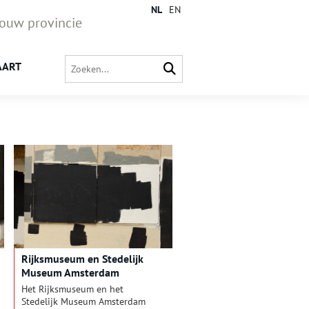
NL
EN
jouw provincie
AART
Rijksmuseum en Stedelijk
Museum Amsterdam
verwerven foto’s van Carrie
Het Rijksmuseum en het
Mae Weems
Stedelijk Museum Amsterdam