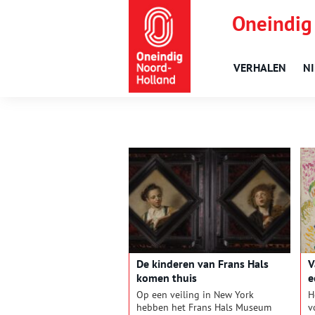
Oneindig
VERHALEN
N
De kinderen van Frans Hals
V
komen thuis
e
Op een veiling in New York
H
hebben het Frans Hals Museum
v