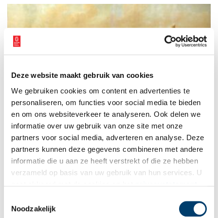
Deze website maakt gebruik van cookies
Slag op de Zuiderzee: hoe ‘geuzentuig’ de vijand een
We gebruiken cookies om content en advertenties te
gevoelige slag toebracht
personaliseren, om functies voor social media te bieden
Over de bevrijding van Alkmaar en Leiden zijn al de nodige
boeken geschreven, maar de Slag op de Zuiderzee, die voor
en om ons websiteverkeer te analyseren. Ook delen we
een ommekeer zorgde in de strijd tegen het Spaanse juk, kwam
informatie over uw gebruik van onze site met onze
er tot nu toe bekaaid vanaf. De publicatie van een nieuw boek
partners voor social media, adverteren en analyse. Deze
moet in deze lacune voorzien. Dit is deel twee uit een serie van
drie.
partners kunnen deze gegevens combineren met andere
informatie die u aan ze heeft verstrekt of die ze hebben
verzameld op basis van uw gebruik van hun services. U
gaat akkoord met de cookies en het
privacystatement
als u onze website blijft gebruiken.
Toestemmingsselectie
Noodzakelijk