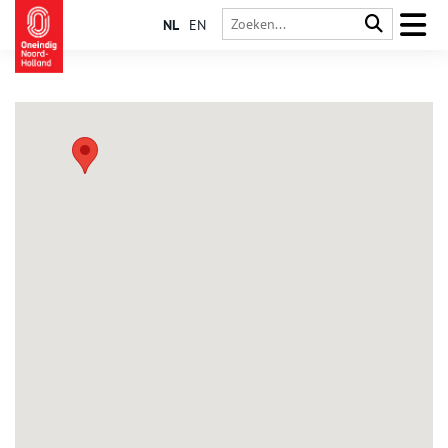
NL
EN
's-Gravenhage