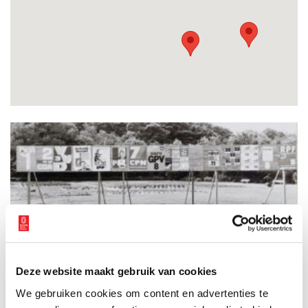
Verkiezingscapriolen: een lijsttrekker van zeven jaar oud
Lijsttrekkers van zeven jaar, politieke partijen die het
levensgeluk willen bevorderen of een wereldregering
Deze website maakt gebruik van cookies
nastreven: honderd jaar parlementaire geschiedenis is
allerminst saai.
We gebruiken cookies om content en advertenties te
9 min