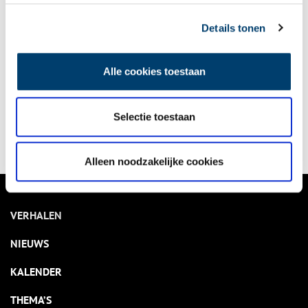
Details tonen
De scheepsramp met de blazer HD 75 op 12 juni 1941
Het was een prachtige zomerdag, de 12e juni 1941. Een dag
om naar het strand te gaan. En dat deden ze dan ook, de
Alle cookies toestaan
vrouwen van de familie Koorn. Omstreeks drie uur in de
middag was er plotseling een enorme knal uit zee. Een mijn
8 min
die ontplofte? Het was opeens niet leuk meer op het strand,
Selectie toestaan
men ging liever naar huis…
Alleen noodzakelijke cookies
VERHALEN
NIEUWS
KALENDER
THEMA’S