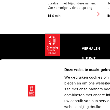
plaatsen met bijzondere namen.
T
Van sommige is de oorsprong
d
snel vast te stellen, bij andere is
b
6 min
het nodig om wat dieper te
s
graven in het verleden. In deze
e
serie verhalen onderzoeken we
o
elke maand een andere regio
T
van onze provincie, om achter
P
de herkomst van de lokale
H
plaatsnamen én bijnamen van
v
de inwoners te komen. Deze
z
VERHALEN
maand: de Kop van Noord-
t
Holland.
w
NIEUWS
V
s
KALENDER
o
Deze website maakt gebru
We gebruiken cookies om c
THEMA’S
bieden en om ons websitev
ACTIVITEITEN
site met onze partners vo
combineren met andere inf
VIDEO’S
uw gebruik van hun servic
website blijft gebruiken.