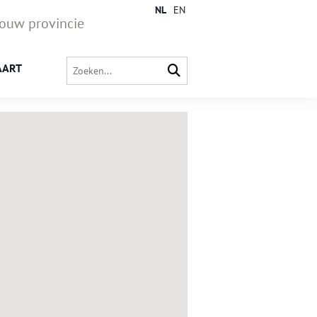
NL
EN
jouw provincie
AART