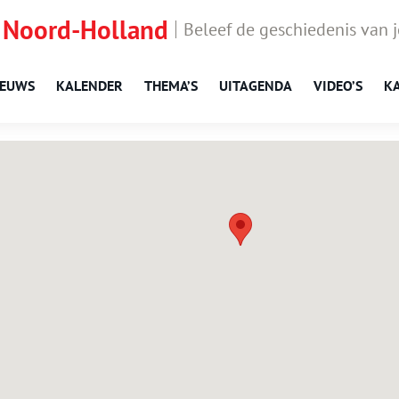
 Noord-Holland
Beleef de geschiedenis van 
IEUWS
KALENDER
THEMA’S
UITAGENDA
VIDEO’S
K
Oosterend