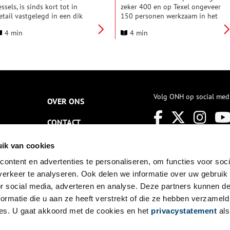
essels, is sinds kort tot in
zeker 400 en op Texel ongeveer
etail vastgelegd in een dik
150 personen werkzaam in het
oek: ‘Tessels. Taal over zee’. De
wier. Maaien, oogsten, rijden,
4 min
4 min
chrijver is verrassend genoeg
versen, drogen, persen en
en Overkònter, dus iemand van
verhandelen: het wier zorgde
verzee, geen geboren Texelaar.
voor welkome inkomsten. Aan
och is Texel voor Marcel
deze ‘wiervisscherij’ kwam in de
laatsman (34) nooit ver weg.
jaren dertig van de twintigste
ij woont in Alkmaar, maar is
eeuw abrupt een einde, het wier
aak op Texel, het eiland waar
verdween na de afsluiting van
Volg ONH op social med
ijn familie vandaan komt. Hun
de Zuiderzee.
OVER ONS
aal beschreef hij in zijn boek,
aar hij vijf jaar aan werkte.
CONTACT
oor Oneindig Noord-Holland
chreef Plaatsman een inleiding
NIEUWSBRIEF
p het Tessels.
ik van cookies
ontent en advertenties te personaliseren, om functies voor soci
DISCLAIMER
erkeer te analyseren. Ook delen we informatie over uw gebruik
PRIVACY
or social media, adverteren en analyse. Deze partners kunnen 
ormatie die u aan ze heeft verstrekt of die ze hebben verzameld
TOEGANKELIJKHEID
es. U gaat akkoord met de cookies en het
privacystatement
als