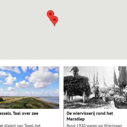
essels. Taal over zee
De wiervisserij rond het
Marsdiep
et dialect van Texel, het
Rond 1930 waren op Wieringen