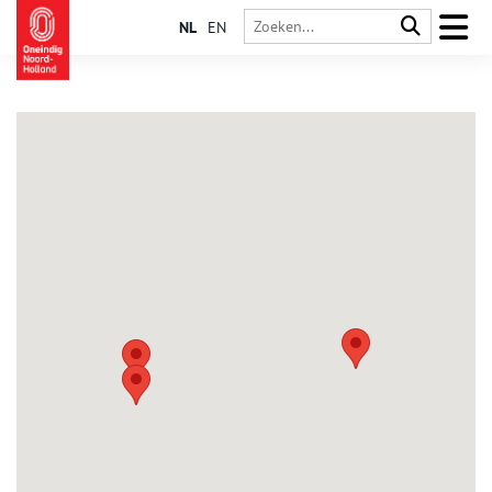
NL
EN
Obdam