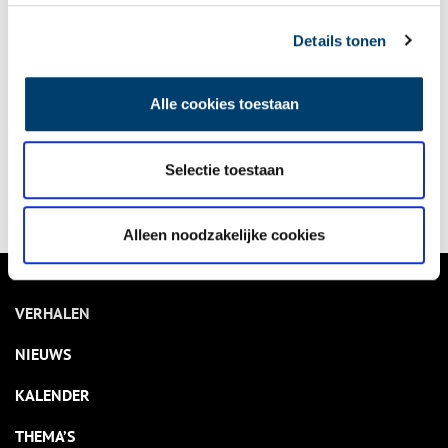
Details tonen
Weel en Braken in Obdam
Aan de rand van het landelijk gelegen Obdam en omringd
door groene weilanden, waakt de oude wipmolen ‘Weel en
Alle cookies toestaan
Braken’ over de gelijknamige polder.
2 min
Selectie toestaan
Alleen noodzakelijke cookies
VERHALEN
NIEUWS
KALENDER
THEMA’S