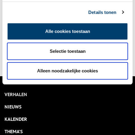
Details tonen
Dialecten van Noord-Holland
Noord-Holland heeft geen officieel erkende streektaal, zoals
het Fries of Limburgs, maar kent wel een tiental dialecten. De
Alle cookies toestaan
dialecten zijn weer onder te verdelen in dorpstalen en
streektalen.
4 min
Selectie toestaan
Alleen noodzakelijke cookies
VERHALEN
NIEUWS
KALENDER
THEMA’S