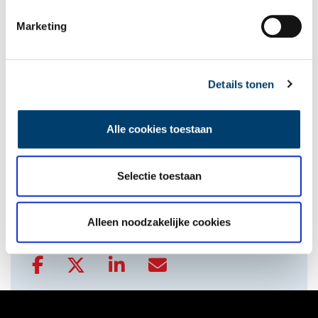
Het Mirakel van Bergen
Marketing
Rampspoed dorpje Petten
Zeewater verandert in Heilig Bloed
Details tonen
Alle cookies toestaan
onh.nl
>
provinciale jaarkalender
>
Selectie toestaan
Bekijk kalender
Alleen noodzakelijke cookies
Delen