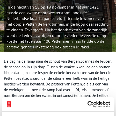
In de nacht van 18 op 19 november in het jaar 1421
raasde een zware noordwesterstorm langs de
Nederlandse kust. In paniek vluchtten de inwoners van
het dorpje Petten de kerk binnen, in de hoop daar redding
te vinden. Tevergeefs. Na het doorbreken van de zanddijk
werd de kerk verzwolgen door de ziedende zee. De ramp
kostte het leven aan 400 Pettenaren, maar leidde op de
eerstvolgende Pinksterdag ook tot een Mirakel.
De dag na de ramp nam de schout van Bergen, Joannes de Prucen,
de schade op in zijn dorp. Tussen de wrakstukken lag een houten
kistje, dat bij nadere inspectie enkele kerkschatten van de kerk in
Petten bevatte, waaronder de ciborie, een kelk waarin de heilige
hosties werden bewaard. De pastoor van Petten, die als een van
de weinigen bij toeval de ramp had overleefd, reisde meteen af
naar Bergen om de kerkschat in ontvangst te nemen. De heilige
hosties werden door hem uit dankbaarheid ter plekke genuttigd,
het zeewater uit de kelk goot hij uit in een schotel die werd
opgeborgen in de oude dorpskerk van Bergen, de huidige