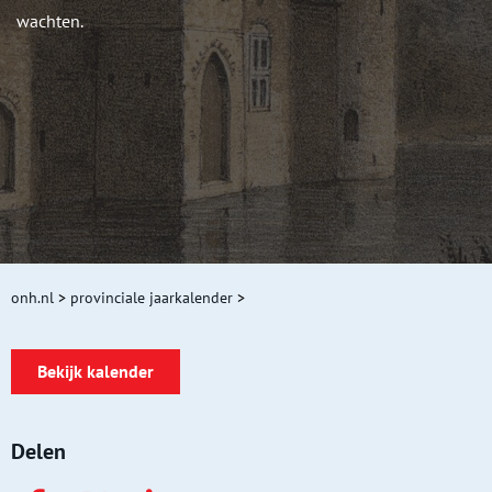
wachten.
onh.nl
>
provinciale jaarkalender
>
Bekijk kalender
Delen