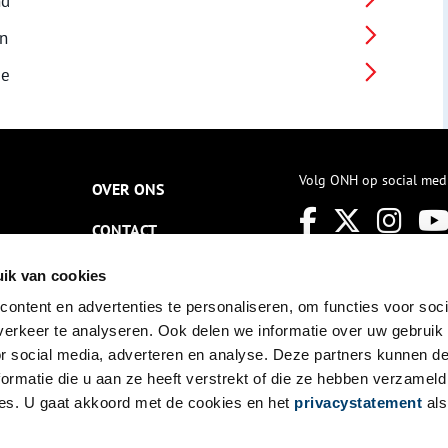
nd
n
ee
Volg ONH op social med
OVER ONS
CONTACT
NIEUWSBRIEF
ik van cookies
ontent en advertenties te personaliseren, om functies voor soci
DISCLAIMER
erkeer te analyseren. Ook delen we informatie over uw gebruik
PRIVACY
or social media, adverteren en analyse. Deze partners kunnen 
ormatie die u aan ze heeft verstrekt of die ze hebben verzameld
TOEGANKELIJKHEID
es. U gaat akkoord met de cookies en het
privacystatement
als