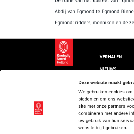
De ruïne van het Kasteel van Egmo
Abdij van Egmond te Egmond-Binne
Egmond: ridders, monniken en de z
VERHALEN
NIEUWS
KALENDER
Deze website maakt gebru
We gebruiken cookies om c
THEMA’S
bieden en om ons websitev
ACTIVITEITEN
site met onze partners vo
combineren met andere inf
VIDEO’S
uw gebruik van hun servic
website blijft gebruiken.