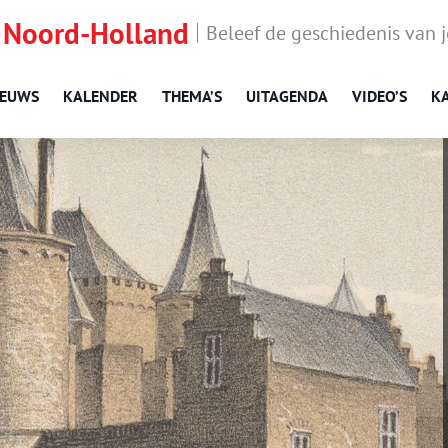
 Noord-Holland
Beleef de geschiedenis van 
IEUWS
KALENDER
THEMA’S
UITAGENDA
VIDEO’S
K