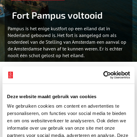
Fort Pampus voltooid
Pampus is het enige kustfort op een eiland dat in
Nederland gebouwd is. Het fort is aangelegd om als
onderdeel van de Stelling van Amsterdam een aanval op
de Amsterdamse haven af te kunnen weren. Er is echter
nooit één schot gelost op het eiland.
Om een aanval vanaf het IJ af te kunnen weren, besloot men in
1887 een fort in het IJmeer te bouwen, ter hoogte van de
zandbank Pampus. Het materiaal werd met schepen vanuit
Amsterdam aangeleverd. Het fort werd op 4000 heipalen
Deze website maakt gebruik van cookies
gebouwd van elk 11 meter lang. De twee stalen geschutskoepels
werden vervolgens op een ondergronds gebouw geplaatst,
We gebruiken cookies om content en advertenties te
omgeven door een droge gracht en een aarden wal. In 1895 was
personaliseren, om functies voor social media te bieden
de bouw voltooid en droeg de toenmalige Minister van Oorlog
en om ons websiteverkeer te analyseren. Ook delen we
het over aan de artillerie. Het fort is nooit voor
informatie over uw gebruik van onze site met onze
oorlogshandelingen gebruikt en werd in 1933 alweer gesloten. In
partners voor social media, adverteren en analyse. Deze