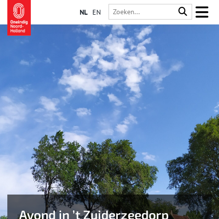
NL
EN
Avond in ’t Zuiderzeedorp