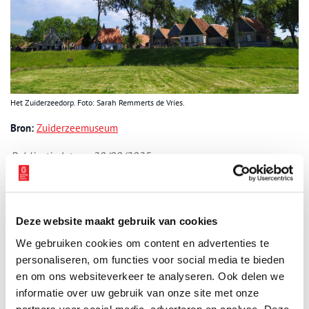
Het Zuiderzeedorp. Foto: Sarah Remmerts de Vries.
Bron:
Zuiderzeemuseum
Publicatiedatum: 28/09/2025
Deze website maakt gebruik van cookies
Ontvang de nieuwsbrief
We gebruiken cookies om content en advertenties te
Wilt u op de hoogte blijven van de mooiste verhalen en het
personaliseren, om functies voor social media te bieden
laatste erfgoednieuws? Schrijf u dan nu in voor onze
en om ons websiteverkeer te analyseren. Ook delen we
informatie over uw gebruik van onze site met onze
wekelijkse nieuwsbrief!