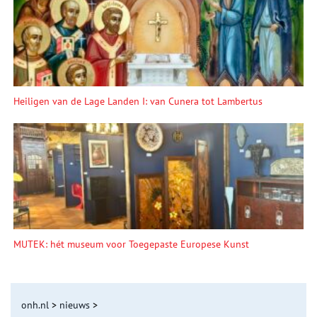
Heiligen van de Lage Landen I: van Cunera tot Lambertus
MUTEK: hét museum voor Toegepaste Europese Kunst
onh.nl
>
nieuws
>