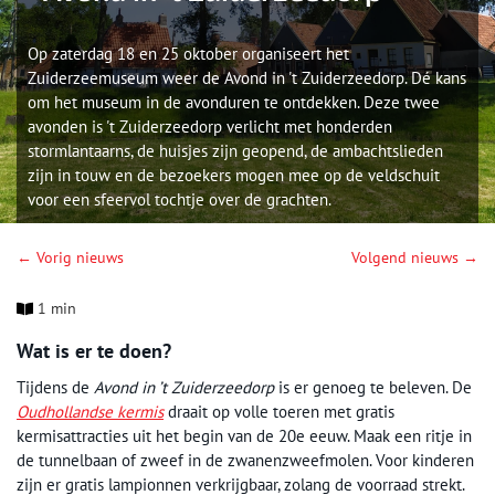
Op zaterdag 18 en 25 oktober organiseert het
Zuiderzeemuseum weer de Avond in 't Zuiderzeedorp. Dé kans
om het museum in de avonduren te ontdekken. Deze twee
avonden is 't Zuiderzeedorp verlicht met honderden
stormlantaarns, de huisjes zijn geopend, de ambachtslieden
zijn in touw en de bezoekers mogen mee op de veldschuit
voor een sfeervol tochtje over de grachten.
← Vorig nieuws
Volgend nieuws →
1 min
Wat is er te doen?
Tijdens de
Avond in ’t Zuiderzeedorp
is er genoeg te beleven. De
Oudhollandse kermis
draait op volle toeren met gratis
kermisattracties uit het begin van de 20e eeuw. Maak een ritje in
de tunnelbaan of zweef in de zwanenzweefmolen. Voor kinderen
zijn er gratis lampionnen verkrijgbaar, zolang de voorraad strekt.