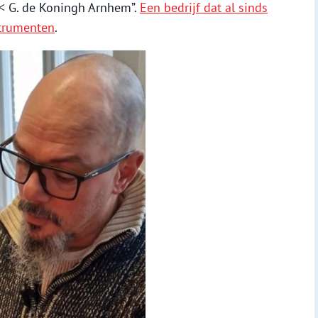
<< G. de Koningh Arnhem”.
Een bedrijf dat al sinds
strumenten
.