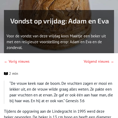
Vondst op vrijdag: Adam en Eva
Voor de vondst van deze vrijdag koos Maartje een beker uit
met een religieuze voorstelling erop: Adam en Eva en de
zondeval.
← Vorig nieuws
Volgend nieuws →
2 min
“De vrouw keek naar de boom. De vruchten zagen er mooi en
lekker uit, en de vrouw wilde graag alles weten. Ze pakte een
paar vruchten en at ervan. Ze gaf er ook één aan haar man, die
bij haar was. En hij at er ook van.” Genesis 3:6
Tijdens de opgraving aan de Lindegracht in 1995 werd deze
beker gevonden. De beker is 13 cm hoog en heeft een diameter