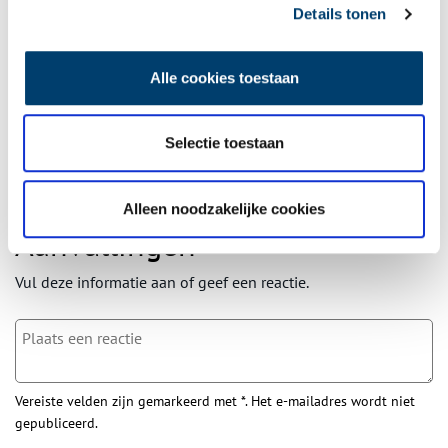
Details tonen
Wilt u op de hoogte blijven van de mooiste verhalen en het
laatste erfgoednieuws? Schrijf u dan nu in voor onze
wekelijkse nieuwsbrief!
Alle cookies toestaan
Selectie toestaan
Bij inschrijving gaat u akkoord met ons
privacybeleid
.
Alleen noodzakelijke cookies
Aanvullingen
Vul deze informatie aan of geef een reactie.
Vereiste velden zijn gemarkeerd met *. Het e-mailadres wordt niet
gepubliceerd.