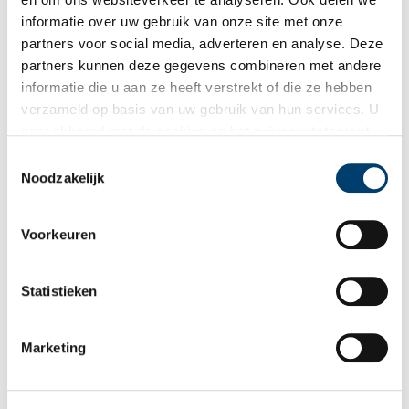
informatie over uw gebruik van onze site met onze
partners voor social media, adverteren en analyse. Deze
partners kunnen deze gegevens combineren met andere
informatie die u aan ze heeft verstrekt of die ze hebben
verzameld op basis van uw gebruik van hun services. U
Keulse steengoed drinkbeker. Beeld: Erfgoed Alkmaar.
gaat akkoord met de cookies en het
privacystatement
als u onze website blijft gebruiken.
Toestemmingsselectie
Deze Vondst op vrijdag werd samengesteld door onze
Noodzakelijk
depotbeheerder
Maartje Kramer
Bekijk hier alle
‘Vondsten op vrijdag’
Voorkeuren
Bron:
Erfgoed Alkmaar
Statistieken
Publicatiedatum: 13/03/2026
Marketing
Ontvang de nieuwsbrief