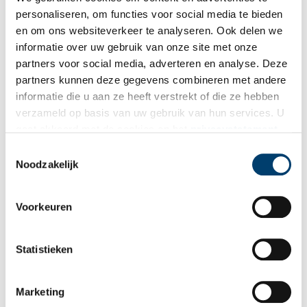
personaliseren, om functies voor social media te bieden
en om ons websiteverkeer te analyseren. Ook delen we
informatie over uw gebruik van onze site met onze
partners voor social media, adverteren en analyse. Deze
partners kunnen deze gegevens combineren met andere
informatie die u aan ze heeft verstrekt of die ze hebben
verzameld op basis van uw gebruik van hun services. U
gaat akkoord met de cookies en het
privacystatement
als u onze website blijft gebruiken.
Toestemmingsselectie
Noodzakelijk
Vivian Ammerlaan, Waanplekken 119, 2025.
Vivian Ammerlaan in de Rocky Mountains. Een Nederlandse
Voorkeuren
kunstenaar in Noord-Amerika
is van 25 november 2025 t/m 18
januari 2026 te zien in Singer Laren.
Statistieken
Bron:
Singer Laren
Publicatiedatum: 24/11/2025
Marketing