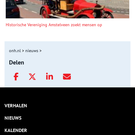
Historische Vereniging Amstelveen zoekt mensen op
onh.nl
>
nieuws
>
Delen
VERHALEN
NIEUWS
KALENDER