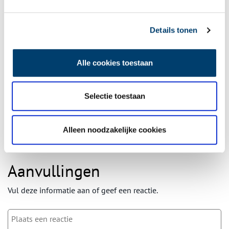
Details tonen
Ontvang de nieuwsbrief
Wilt u op de hoogte blijven van de mooiste verhalen en het
Alle cookies toestaan
laatste erfgoednieuws? Schrijf u dan nu in voor onze
wekelijkse nieuwsbrief!
Selectie toestaan
Alleen noodzakelijke cookies
Bij inschrijving gaat u akkoord met ons
privacybeleid
.
Aanvullingen
Vul deze informatie aan of geef een reactie.