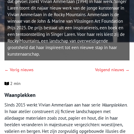
dat gevoel zoekt Vivian Ammerlaan (1994) in haar werk. Singer
Laren toont dit najaar nieuw werk van de jonge kunstenaar in
Vivian Ammerlaan in de Rocky Mountains. Ammerlaan is de
winnaar van de John & Marine van Vlissingen Art Foundation
Prijs 2025. De prijs bestaat uit een inspiratiereis, een boek en
een tentoonstelling in Singer Laren. Voor haar reis kiest zij de
Rocky Mountains, een landschap van overweldigende
grootsheid dat haar inspireert tot een nieuwe stap in haar
kunstenaarschap.
← Vorig nieuws
Volgend nieuws →
2 min
Waanplekken
Sinds 2015 werkt Vivian Ammerlaan aan haar serie
Waanplekken
.
In haar atelier construeert zij fictieve landschappen met
alledaagse materialen zoals zout, papier en hout, die in haar
beelden veranderen in majestueuze vergezichten: woestijnen,
valleien en bergen. Het zijn zorgvuldig opgebouwde illusies die