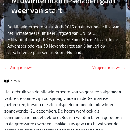
Midwinterhoorn-seizoen gaat
weer van start
De Midwinterhoorn staat sinds 2013 op de nationale lijst van
het Immaterieel Cultureel Erfgoed van UNESCO.
Midwinterhoorngilde "Van Hakken Komt Blazen" blaast in de
Adventperiode van 30 November tot aan 6 januari op
verschillende plaatsen in Noord-Holland.
← Vorig nieuws
Volgend nieuws →
2 min
Het gebruik van de Midwinterhoorn zou volgens een algemeen
verbreide opinie zijn oorsprong vinden in de Germaanse
joelfeesten, feesten die zich afspeelden rond de midwinter-
zonnewende (21 december). De hoorn werd ook als
communicatiemiddel gebruikt. Boeren werden bijeen geroepen.
In de grensstreek werden smokkelaars gewaarschuwd voor de