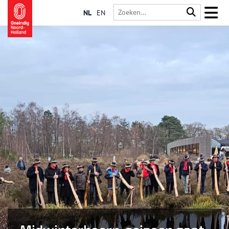
NL
EN