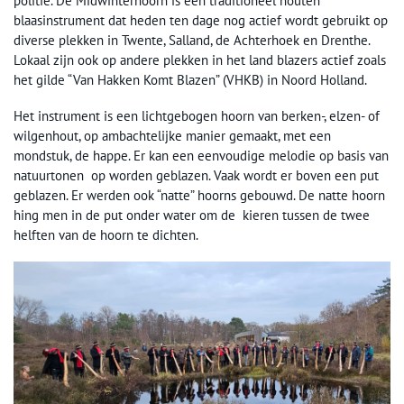
politie. De Midwinterhoorn is een traditioneel houten
blaasinstrument dat heden ten dage nog actief wordt gebruikt op
diverse plekken in Twente, Salland, de Achterhoek en Drenthe.
Lokaal zijn ook op andere plekken in het land blazers actief zoals
het gilde “Van Hakken Komt Blazen” (VHKB) in Noord Holland.
Het instrument is een lichtgebogen hoorn van berken-, elzen- of
wilgenhout, op ambachtelijke manier gemaakt, met een
mondstuk, de happe. Er kan een eenvoudige melodie op basis van
natuurtonen op worden geblazen. Vaak wordt er boven een put
geblazen. Er werden ook “natte” hoorns gebouwd. De natte hoorn
hing men in de put onder water om de kieren tussen de twee
helften van de hoorn te dichten.