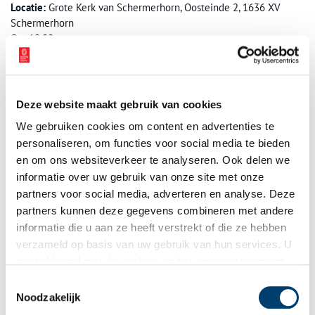
Locatie:
Grote Kerk van Schermerhorn, Oosteinde 2, 1636 XV
Schermerhorn
Om 19:00 uur
Zondag 4 januari 2026:
Afblazen van het Midwinterhoorn-
seizoen.
Locatie:
Buitencentrum Schoorlse Duinen, Oorsprongweg 1, 1871
Deze website maakt gebruik van cookies
HA Schoorl
We gebruiken cookies om content en advertenties te
Van 14:00-15:30 uur staan wij verspreid over het duingebied van
Schoorl en blazen wij de Midwinterhoorn
personaliseren, om functies voor social media te bieden
Om 16:00 uur blazen wij het seizoen AF bij het Buitencentrum
en om ons websiteverkeer te analyseren. Ook delen we
met een zg. “Hels Kabaal’
informatie over uw gebruik van onze site met onze
partners voor social media, adverteren en analyse. Deze
Bron:
Midwinterhoorngilde “Van Hakken Komt Blazen”
partners kunnen deze gegevens combineren met andere
informatie die u aan ze heeft verstrekt of die ze hebben
Publicatiedatum: 23/11/2025
verzameld op basis van uw gebruik van hun services. U
gaat akkoord met de cookies en het
privacystatement
als u onze website blijft gebruiken.
Toestemmingsselectie
Noodzakelijk
Ontvang de nieuwsbrief