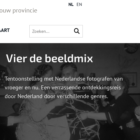
NL
EN
jouw provincie
AART
Vier de beeldmix
Tentoonstelling met Nederlandse fotografen van
vroeger en nu. Een verrassende ontdekkingsreis
door Nederland door verschillende genres.