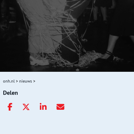
onh.nl
>
nieuws
>
Delen