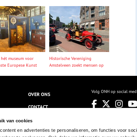
 hét museum voor
Historische Vereniging
ste Europese Kunst
Amstelveen zoekt mensen op
Volg ONH op social med
OVER ONS
CONTACT
NIEUWSBRIEF
ik van cookies
ontent en advertenties te personaliseren, om functies voor soci
DISCLAIMER