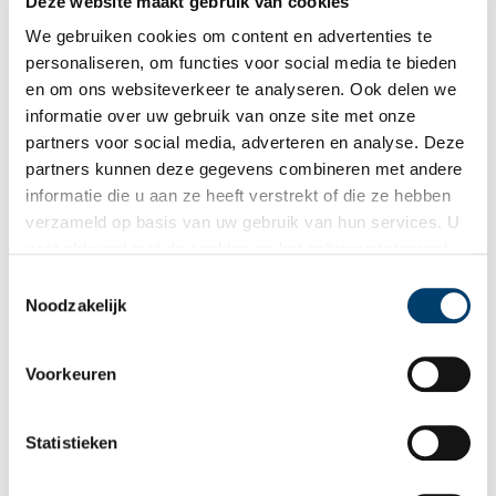
Deze website maakt gebruik van cookies
We gebruiken cookies om content en advertenties te
Publicatiedatum: 24/05/2025
personaliseren, om functies voor social media te bieden
en om ons websiteverkeer te analyseren. Ook delen we
informatie over uw gebruik van onze site met onze
partners voor social media, adverteren en analyse. Deze
Ontvang de nieuwsbrief
partners kunnen deze gegevens combineren met andere
informatie die u aan ze heeft verstrekt of die ze hebben
Wilt u op de hoogte blijven van de mooiste verhalen en het
verzameld op basis van uw gebruik van hun services. U
laatste erfgoednieuws? Schrijf u dan nu in voor onze
gaat akkoord met de cookies en het
privacystatement
wekelijkse nieuwsbrief!
als u onze website blijft gebruiken.
Toestemmingsselectie
Noodzakelijk
Bij inschrijving gaat u akkoord met ons
privacybeleid
.
Voorkeuren
Aanvullingen
Statistieken
Vul deze informatie aan of geef een reactie.