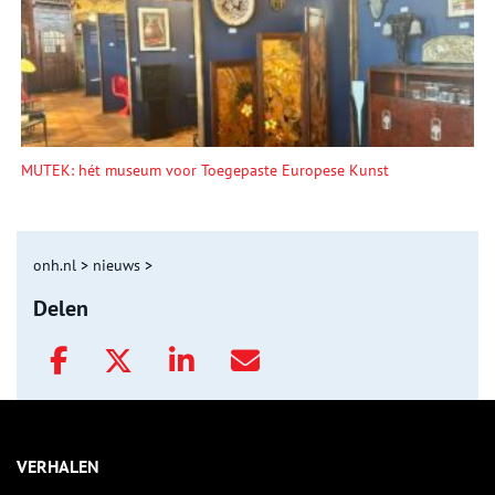
MUTEK: hét museum voor Toegepaste Europese Kunst
onh.nl
>
nieuws
>
Delen
VERHALEN