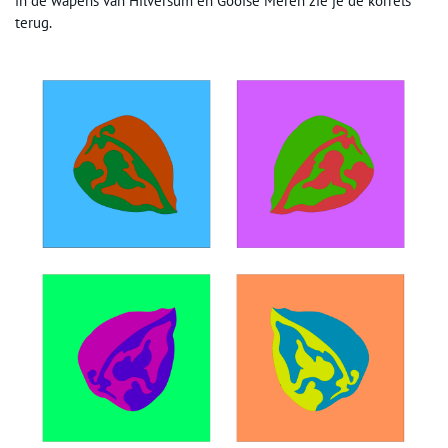
in de wapens van Hilversum en Gooise Meren zie je de korrels
terug.