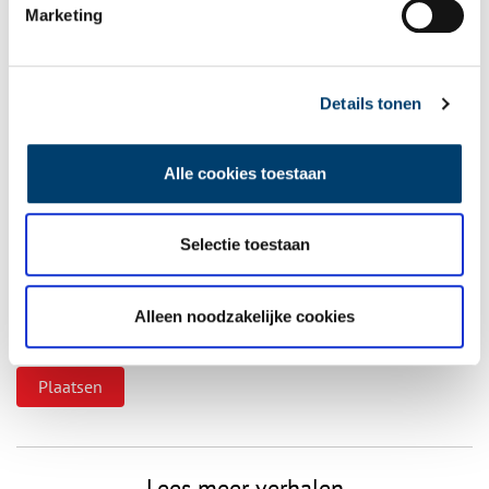
Marketing
Details tonen
Vereiste velden zijn gemarkeerd met *. Het e-mailadres wordt niet
gepubliceerd.
Alle cookies toestaan
Naam
*
Selectie toestaan
E-mail
*
Alleen noodzakelijke cookies
Vink dit aan als u op de hoogte gehouden wil worden.
Lees meer verhalen