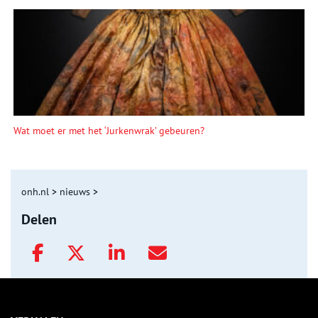
Wat moet er met het ‘Jurkenwrak’ gebeuren?
onh.nl
>
nieuws
>
Delen