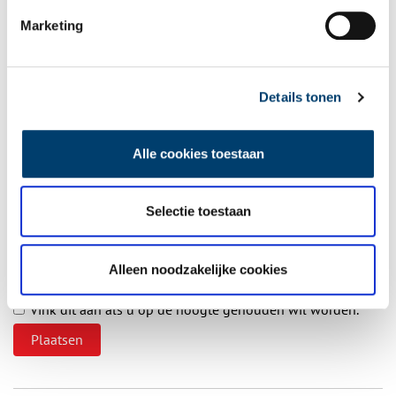
Vul deze informatie aan of geef een reactie.
Marketing
Details tonen
Vereiste velden zijn gemarkeerd met *. Het e-mailadres wordt niet
gepubliceerd.
Alle cookies toestaan
Naam
*
Selectie toestaan
E-mail
*
Alleen noodzakelijke cookies
Vink dit aan als u op de hoogte gehouden wil worden.