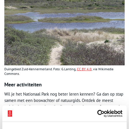
Duingebied Zuid-Kennermerland. Foto: G.Lanting,
CC BY 4.0
, via Wikimedia
Commons.
Meer activiteiten
Wil je het Nationaal Park nog beter leren kennen? Ga dan op stap
samen met een boswachter of natuurgids. Ontdek de meest
unieke landschappen, leer de dieren beter kennen of ga terug in
de tijd naar cultuurhistorische iconen.
Bekijk
hier
alle activiteiten en excursies.