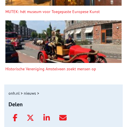
MUTEK: hét museum voor Toegepaste Europese Kunst
Historische Vereniging Amstelveen zoekt mensen op
onh.nl
>
nieuws
>
Delen