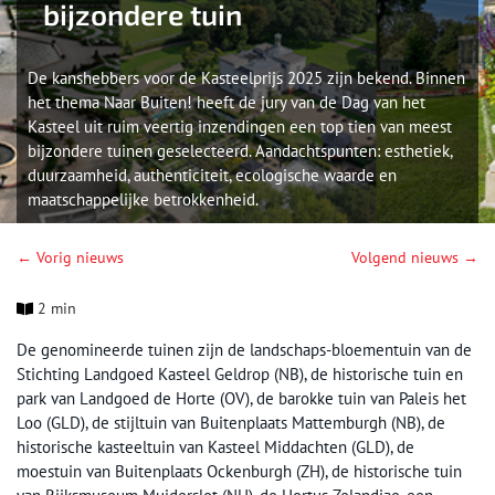
bijzondere tuin
De kanshebbers voor de Kasteelprijs 2025 zijn bekend. Binnen
het thema Naar Buiten! heeft de jury van de Dag van het
Kasteel uit ruim veertig inzendingen een top tien van meest
bijzondere tuinen geselecteerd. Aandachtspunten: esthetiek,
duurzaamheid, authenticiteit, ecologische waarde en
maatschappelijke betrokkenheid.
← Vorig nieuws
Volgend nieuws →
2 min
De genomineerde tuinen zijn de landschaps-bloementuin van de
Stichting Landgoed Kasteel Geldrop (NB), de historische tuin en
park van Landgoed de Horte (OV), de barokke tuin van Paleis het
Loo (GLD), de stijltuin van Buitenplaats Mattemburgh (NB), de
historische kasteeltuin van Kasteel Middachten (GLD), de
moestuin van Buitenplaats Ockenburgh (ZH), de historische tuin