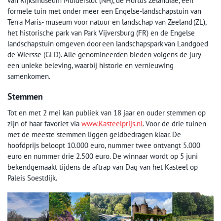
van Rijksmuseum Muiderslot (NH), de Hortus Zelandiae, een
formele tuin met onder meer een Engelse-landschapstuin van
Terra Maris- museum voor natuur en landschap van Zeeland (ZL),
het historische park van Park Vijversburg (FR) en de Engelse
landschapstuin omgeven door een landschapspark van Landgoed
de Wiersse (GLD). Alle genomineerden bieden volgens de jury
een unieke beleving, waarbij historie en vernieuwing
samenkomen.
Stemmen
Tot en met 2 mei kan publiek van 18 jaar en ouder stemmen op
zijn of haar favoriet via
www.Kasteelprijs.nl
. Voor de drie tuinen
met de meeste stemmen liggen geldbedragen klaar. De
hoofdprijs beloopt 10.000 euro, nummer twee ontvangt 5.000
euro en nummer drie 2.500 euro. De winnaar wordt op 5 juni
bekendgemaakt tijdens de aftrap van Dag van het Kasteel op
Paleis Soestdijk.