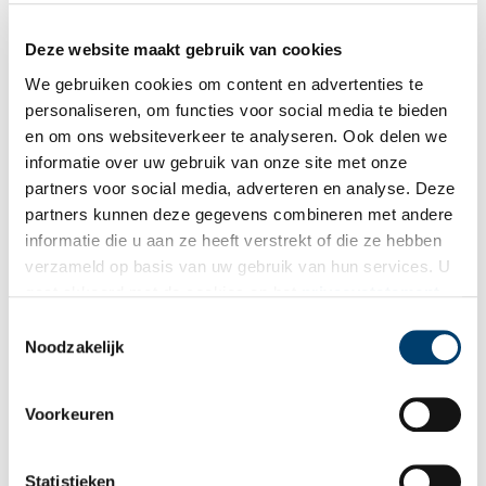
Deze website maakt gebruik van cookies
We gebruiken cookies om content en advertenties te
personaliseren, om functies voor social media te bieden
en om ons websiteverkeer te analyseren. Ook delen we
informatie over uw gebruik van onze site met onze
partners voor social media, adverteren en analyse. Deze
partners kunnen deze gegevens combineren met andere
informatie die u aan ze heeft verstrekt of die ze hebben
‘Naar Buiten!’ is dit jaar het thema van de Dag van het Kasteel. Beeld: Dag van het
verzameld op basis van uw gebruik van hun services. U
Kasteel.
gaat akkoord met de cookies en het
privacystatement
Eerdere winnaars
als u onze website blijft gebruiken.
Toestemmingsselectie
De prijs voor de meest bijzondere tuin wordt voor de derde keer
Noodzakelijk
uitgereikt. Vorig jaar won
Landhuis Oud-Amelisweerd uit Bunnik
(UT)
met als thema ‘Het beste kasteelrecept van Nederland’. In
Voorkeuren
2023 ging
landgoed Heerlijkheid Mariënwaerdt uit Beesd (GLD)
er met de winst vandoor met als thema ‘Het meest romantische
kasteel van Nederland’.
Statistieken