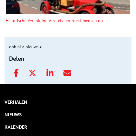
Historische Vereniging Amstelveen zoekt mensen op
onh.nl
>
nieuws
>
Delen
VERHALEN
NIEUWS
KALENDER