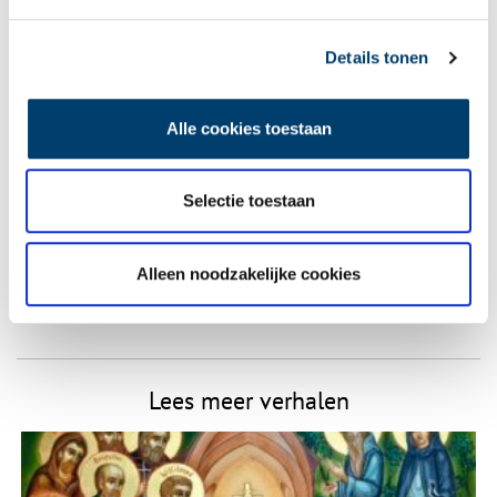
Vereiste velden zijn gemarkeerd met *. Het e-mailadres wordt niet
gepubliceerd.
Details tonen
Naam
*
Alle cookies toestaan
E-mail
*
Selectie toestaan
Vink dit aan als u op de hoogte gehouden wil worden.
Alleen noodzakelijke cookies
Lees meer verhalen