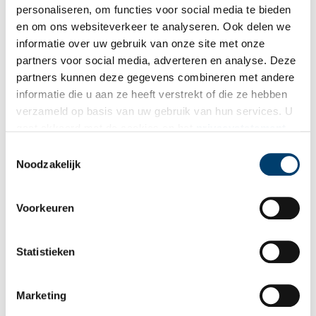
personaliseren, om functies voor social media te bieden
en om ons websiteverkeer te analyseren. Ook delen we
Ontvang de nieuwsbrief
informatie over uw gebruik van onze site met onze
partners voor social media, adverteren en analyse. Deze
Wilt u op de hoogte blijven van de mooiste verhalen en het
partners kunnen deze gegevens combineren met andere
laatste erfgoednieuws? Schrijf u dan nu in voor onze
informatie die u aan ze heeft verstrekt of die ze hebben
wekelijkse nieuwsbrief!
verzameld op basis van uw gebruik van hun services. U
gaat akkoord met de cookies en het
privacystatement
als u onze website blijft gebruiken.
Toestemmingsselectie
Noodzakelijk
Bij inschrijving gaat u akkoord met ons
privacybeleid
.
Voorkeuren
Aanvullingen
Statistieken
Vul deze informatie aan of geef een reactie.
Marketing