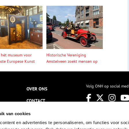
 hét museum voor
Historische Vereniging
ste Europese Kunst
Amstelveen zoekt mensen op
Volg ONH op social med
OVER ONS
CONTACT
NIEUWSBRIEF
ik van cookies
ontent en advertenties te personaliseren, om functies voor soci
DISCLAIMER