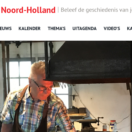
 Noord-Holland
Beleef de geschiedenis van 
IEUWS
KALENDER
THEMA’S
UITAGENDA
VIDEO’S
K