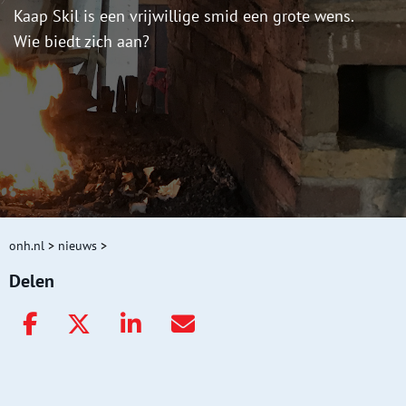
Kaap Skil is een vrijwillige smid een grote wens.
Wie biedt zich aan?
onh.nl
>
nieuws
>
Delen