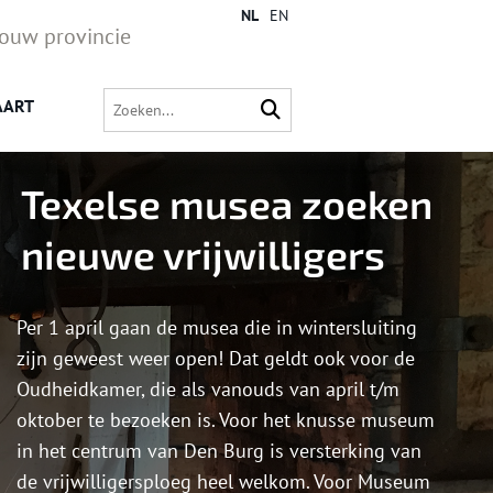
NL
EN
jouw provincie
AART
Texelse musea zoeken
nieuwe vrijwilligers
Per 1 april gaan de musea die in wintersluiting
zijn geweest weer open! Dat geldt ook voor de
Oudheidkamer, die als vanouds van april t/m
oktober te bezoeken is. Voor het knusse museum
in het centrum van Den Burg is versterking van
de vrijwilligersploeg heel welkom. Voor Museum