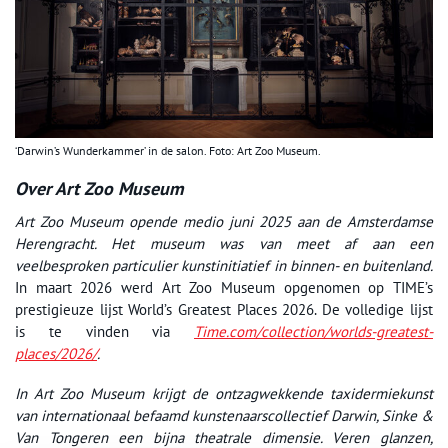
‘Darwin’s Wunderkammer’ in de salon. Foto: Art Zoo Museum.
Over Art Zoo Museum
Art Zoo Museum opende medio juni 2025 aan de Amsterdamse
Herengracht. Het museum was van meet af aan een
veelbesproken particulier kunstinitiatief in binnen- en buitenland.
In maart 2026 werd Art Zoo Museum opgenomen op TIME’s
prestigieuze lijst World’s Greatest Places 2026. De volledige lijst
is te vinden via
Time.com/collection/
worlds-greatest-
places/2026/
.
In Art Zoo Museum krijgt de ontzagwekkende taxidermiekunst
van internationaal befaamd kunstenaarscollectief Darwin, Sinke &
Van Tongeren een bijna theatrale dimensie. Veren glanzen,