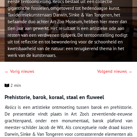
eerste tentoonstelling. Relics bestaat uit een collectie
gigantische fossielen, omgetoverd tot hedendaagse kunst.
Taxidermiekunstenaars Darwin, Sinke & Van Tongeren, het
befaamde duo achter Art Zoo Museum, hebben hier meer dan
tien jaar aan gewerkt. Het resultaat is een artistieke ode aan
resten van een verdwenen tijdperk. De tentoonstelling nodigt
uit tot reflectie en tot bewondering voor de schoonheid en
kwetsbaarheid van de natuur: een terugkerend thema in het
werk van de kunstenaars.
← Vorig nieuws
Volgend nieuws →
2 min
Prehistorie, barok, koraal, staal en fluweel
Relics
is een artistieke ontmoeting tussen barok en prehistorie.
De presentatie vindt plaats in Art Zoo’s zeventiende-eeuwse
grachtenpand, onder een monumentaal, barok plafond van
meester-schilder Jacob de Wit. Als conceptuele rode draad kozen
Darwin, Sinke & Van Tongeren voor contrasterende elementen als