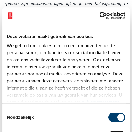
spieren zijn gespannen, ogen lijken je met belangstelling te
volgen. Vanuit reusachtige volières kijk je als bezoeker naar een
wereld waarin dieren heer en meester zijn. Je ziet tijdloze
stillevens met de grandeur van de zeventiende-eeuwse
Hollandse meesters. Van kleurrijke vogels en kronkelende
slangen tot imposante krokodillen en een T.Rex: het is net alsof
Deze website maakt gebruik van cookies
ze elk moment weer tot leven kunnen komen.
We gebruiken cookies om content en advertenties te
personaliseren, om functies voor social media te bieden
De serene monumentale binnentuin van het pand biedt bij mooi
en om ons websiteverkeer te analyseren. Ook delen we
weer een plek voor reflectie (en buitenspelen!)
informatie over uw gebruik van onze site met onze
Het museum is geschikt voor bezoekers van alle leeftijden; meer
partners voor social media, adverteren en analyse. Deze
in het bijzonder is het een plek voor iedereen die zich graag laat
partners kunnen deze gegevens combineren met andere
betoveren door schoonheid.
informatie die u aan ze heeft verstrekt of die ze hebben
verzameld op basis van uw gebruik van hun services. U
NB: geen van de dieren in Art Zoo Museum is uit het wild
gaat akkoord met de cookies en het
privacystatement
afkomstig. Geen van de dieren werd gedood of gefokt voor de
als u onze website blijft gebruiken.
tentoonstelling. Alle stierven een natuurlijke dood bij fokkers of
Toestemmingsselectie
dierentuinen.
Noodzakelijk
Please accept
statistics, marketing
cookies to watch this