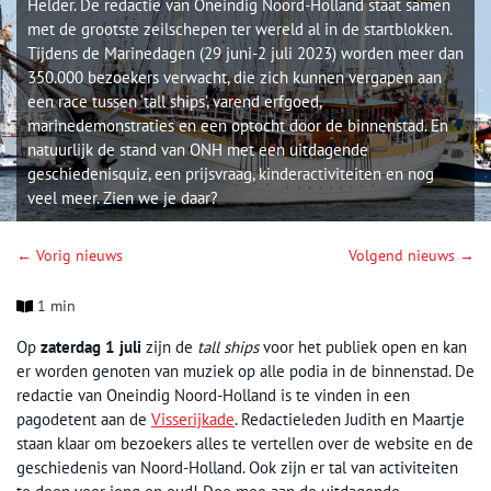
Helder. De redactie van Oneindig Noord-Holland staat samen
met de grootste zeilschepen ter wereld al in de startblokken.
Tijdens de Marinedagen (29 juni-2 juli 2023) worden meer dan
350.000 bezoekers verwacht, die zich kunnen vergapen aan
een race tussen ‘tall ships’, varend erfgoed,
marinedemonstraties en een optocht door de binnenstad. En
natuurlijk de stand van ONH met een uitdagende
geschiedenisquiz, een prijsvraag, kinderactiviteiten en nog
veel meer. Zien we je daar?
← Vorig nieuws
Volgend nieuws →
1 min
Op
zaterdag 1 juli
zijn de
tall ships
voor het publiek open en kan
er worden genoten van muziek op alle podia in de binnenstad. De
redactie van Oneindig Noord-Holland is te vinden in een
pagodetent aan de
Visserijkade
. Redactieleden Judith en Maartje
staan klaar om bezoekers alles te vertellen over de website en de
geschiedenis van Noord-Holland. Ook zijn er tal van activiteiten