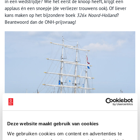
in een wedstrijdje? Wie het eerst de knoop heeft, krijgt een
applaus én een snoepje (de verliezer trouwens ook). Of liever
kans maken op het bijzondere boek
326x Noord-Holland
?
Beantwoord dan de ONH-prijsvraag!
Sail Den Helder. Beeld via
Wikimedia Commons,
vervaardiger: Rene Cortin,
CC BY-
Deze website maakt gebruik van cookies
SA 4.0.
We gebruiken cookies om content en advertenties te
Over ONH on Tour