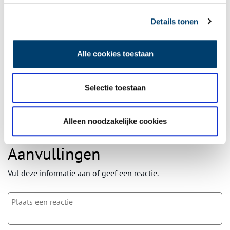
Ontvang de nieuwsbrief
Details tonen
Wilt u op de hoogte blijven van de mooiste verhalen en het
laatste erfgoednieuws? Schrijf u dan nu in voor onze
Alle cookies toestaan
wekelijkse nieuwsbrief!
Selectie toestaan
Bij inschrijving gaat u akkoord met ons
privacybeleid
.
Alleen noodzakelijke cookies
Aanvullingen
Vul deze informatie aan of geef een reactie.