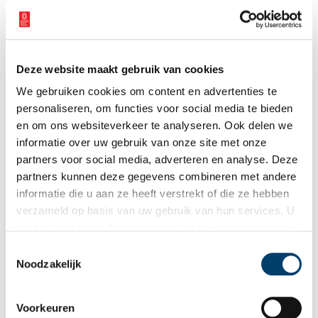
Deze website maakt gebruik van cookies
We gebruiken cookies om content en advertenties te
personaliseren, om functies voor social media te bieden
en om ons websiteverkeer te analyseren. Ook delen we
informatie over uw gebruik van onze site met onze
partners voor social media, adverteren en analyse. Deze
Daniel Hendrikse. Foto: NIOD, 2025.
partners kunnen deze gegevens combineren met andere
Donderdag 28 mei
informatie die u aan ze heeft verstrekt of die ze hebben
Maarten van der Bent
verzameld op basis van uw gebruik van hun services. U
De Dubois-collectie: 28.000 fossielen en een Indische stem
gaat akkoord met de cookies en het
privacystatement
Met panelgast Caroline Schep.
als u onze website blijft gebruiken.
Toestemmingsselectie
Deze bijeenkomst staat stil bij de teruggave van de Dubois-
Noodzakelijk
collectie – 28.000 fossielen die in de 19e eeuw in Indonesië
werden opgegraven – en de historische, wetenschappelijke en
koloniale context van deze omvangrijke verzameling.
Voorkeuren