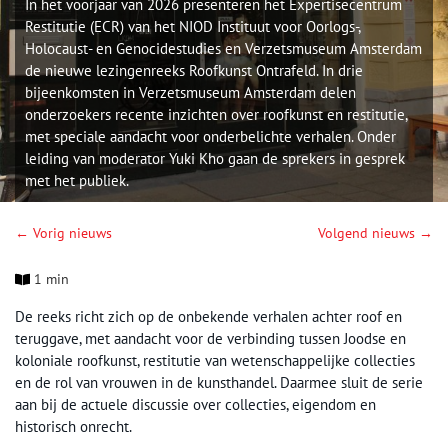
In het voorjaar van 2026 presenteren het Expertisecentrum
Restitutie (ECR) van het NIOD Instituut voor Oorlogs-,
Holocaust- en Genocidestudies en Verzetsmuseum Amsterdam
de nieuwe lezingenreeks Roofkunst Ontrafeld. In drie
bijeenkomsten in Verzetsmuseum Amsterdam delen
onderzoekers recente inzichten over roofkunst en restitutie,
met speciale aandacht voor onderbelichte verhalen. Onder
leiding van moderator Yuki Kho gaan de sprekers in gesprek
met het publiek.
← Vorig nieuws
Volgend nieuws →
1 min
De reeks richt zich op de onbekende verhalen achter roof en
teruggave, met aandacht voor de verbinding tussen Joodse en
koloniale roofkunst, restitutie van wetenschappelijke collecties
en de rol van vrouwen in de kunsthandel. Daarmee sluit de serie
aan bij de actuele discussie over collecties, eigendom en
historisch onrecht.