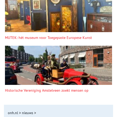
MUTEK: hét museum voor Toegepaste Europese Kunst
Historische Vereniging Amstelveen zoekt mensen op
onh.nl
>
nieuws
>