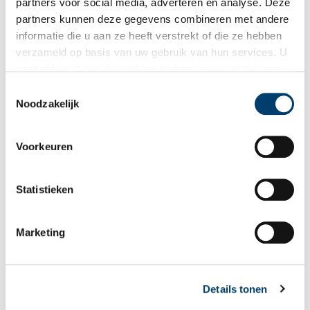
partners voor social media, adverteren en analyse. Deze
partners kunnen deze gegevens combineren met andere
informatie die u aan ze heeft verstrekt of die ze hebben
verzameld op basis van uw gebruik van hun services. U
Bij inschrijving gaat u akkoord met ons
privacybeleid
.
gaat akkoord met de cookies en het
privacystatement
als u onze website blijft gebruiken.
Toestemmingsselectie
Aanvullingen
Noodzakelijk
Vul deze informatie aan of geef een reactie.
Voorkeuren
Statistieken
Vereiste velden zijn gemarkeerd met *. Het e-mailadres wordt niet
gepubliceerd.
Marketing
Naam
*
Details tonen
E-mail
*