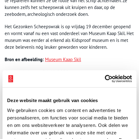
te repareren kunnen ze de route van het schip achterhalen. Ze
kunnen zelfs het scheepswrak uit kruipen en daar, op de
zeebodem, archeologisch onderzoek doen.
Het Gezonken Scheepswrak is op vrijdag 19 december geopend
en vormt vanaf nu een vast onderdeel van Museum Kaap Skil. Het
museum was eerder al erkend als Kidsproof museum en is met
deze belevenis nóg leuker geworden voor kinderen.
Bron en afbeelding:
Museum Kaap Skil
Publicatiedatum: 24/12/2025
Deze website maakt gebruik van cookies
Ontvang de nieuwsbrief
We gebruiken cookies om content en advertenties te
personaliseren, om functies voor social media te bieden
Wilt u op de hoogte blijven van de mooiste verhalen en het
en om ons websiteverkeer te analyseren. Ook delen we
laatste erfgoednieuws? Schrijf u dan nu in voor onze
informatie over uw gebruik van onze site met onze
wekelijkse nieuwsbrief!