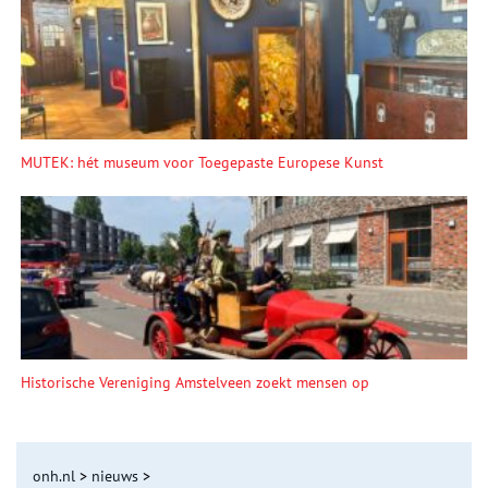
MUTEK: hét museum voor Toegepaste Europese Kunst
Historische Vereniging Amstelveen zoekt mensen op
onh.nl
>
nieuws
>