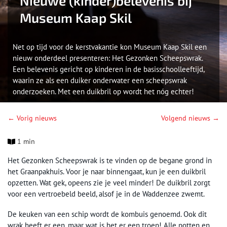
Nieuwe (kinder)belevenis bij
Museum Kaap Skil
Net op tijd voor de kerstvakantie kon Museum Kaap Skil een
nieuw onderdeel presenteren: Het Gezonken Scheepswrak.
Een belevenis gericht op kinderen in de basisschoolleeftijd,
waarin ze als een duiker onderwater een scheepswrak
onderzoeken. Met een duikbril op wordt het nóg echter!
← Vorig nieuws
Volgend nieuws →
1 min
Het Gezonken Scheepswrak is te vinden op de begane grond in
het Graanpakhuis. Voor je naar binnengaat, kun je een duikbril
opzetten. Wat gek, opeens zie je veel minder! De duikbril zorgt
voor een vertroebeld beeld, alsof je in de Waddenzee zwemt.
De keuken van een schip wordt de kombuis genoemd. Ook dit
wrak heeft er een, maar wat is het er een troep! Alle potten en