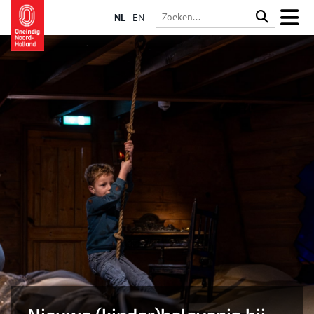
NL
EN