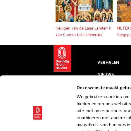
Heiligen van de Lage Landen I:
MUTEK:
van Cunera tot Lambertus
Toegepa
VERHALEN
NIEUWS
KALENDER
Deze website maakt gebru
We gebruiken cookies om c
THEMA’S
bieden en om ons websitev
ACTIVITEITEN
site met onze partners vo
combineren met andere inf
VIDEO’S
uw gebruik van hun servic