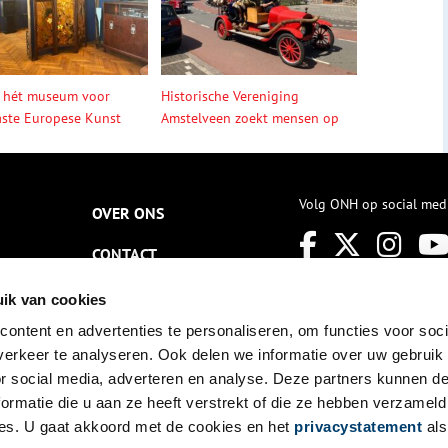
 hét museum voor
Historische Vereniging
ste Europese Kunst
Amstelveen zoekt mensen op
Volg ONH op social med
OVER ONS
CONTACT
NIEUWSBRIEF
ik van cookies
ontent en advertenties te personaliseren, om functies voor soci
DISCLAIMER
erkeer te analyseren. Ook delen we informatie over uw gebruik
PRIVACY
or social media, adverteren en analyse. Deze partners kunnen 
ormatie die u aan ze heeft verstrekt of die ze hebben verzameld
TOEGANKELIJKHEID
es. U gaat akkoord met de cookies en het
privacystatement
als