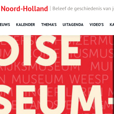
 Noord-Holland
Beleef de geschiedenis van 
IEUWS
KALENDER
THEMA’S
UITAGENDA
VIDEO’S
K