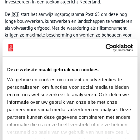
investeerden in een toekomstgericht Nederland.
De
RCE
start het aanwijzingsprogramma Post 65 om deze nog
jonge bouwwerken, kunstwerken en landschappen te waarderen
als volwaardig erfgoed. Met de waardering als rijksmonument
krijgen ze maximale bescherming en worden ze behouden voor
toekomstige generaties. De genoemde vijftien objecten vormen
een eerste selectie. In 2026 zullen er meer volgen.
De selectie laat de volle breedte van de tijdgeest zien: van
burgeractivisme en inclusie tot een veranderende religieuze
Deze website maakt gebruik van cookies
beleving. Zo is de Yunus Emre Moskee in Almelo de eerste
We gebruiken cookies om content en advertenties te
moskee in Nederland met koepel en minaret en de Emmauskerk
personaliseren, om functies voor social media te bieden
in Nieuwegein een toonbeeld van de democratisering van de
en om ons websiteverkeer te analyseren. Ook delen we
kerken. Blauwe Golven in Arnhem symboliseert de integratie van
informatie over uw gebruik van onze site met onze
kunst in de openbare ruimte en de Ecokathedraal het ontstaan
van milieubewustzijn. Ook bevat de selectie beeldbepalende
partners voor social media, adverteren en analyse. Deze
werken van architecten als Jaap Bakema (stadhuis Terneuzen) en
partners kunnen deze gegevens combineren met andere
Herman Herzberger (Centraal Beheer), Aldo van Eyck
informatie die u aan ze heeft verstrekt of die ze hebben
(Hubertushuis) en een experimentele woonwijk op palen: de
verzameld op basis van uw gebruik van hun services. U
Kasbah van Piet Blom.
gaat akkoord met de cookies en het
privacystatement