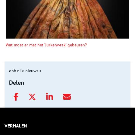
Wat moet er met het ‘Jurkenwrak’ gebeuren?
onh.nl
>
nieuws
>
Delen
VERHALEN