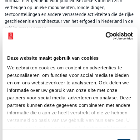
normaal niet geopend voor publiek. Bezoekers kunnen zich
verheugen op unieke monumenten, rondleidingen,
tentoonstellingen en andere verrassende activiteiten die de rijke
geschiedenis en architectuur van het erfgoed in Nederland in de
schijnwerpers zetten.
Bron:
De Erfgoedstem
Publicatiedatum: 20/07/2025
Deze website maakt gebruik van cookies
We gebruiken cookies om content en advertenties te
personaliseren, om functies voor social media te bieden
en om ons websiteverkeer te analyseren. Ook delen we
Ontvang de nieuwsbrief
informatie over uw gebruik van onze site met onze
partners voor social media, adverteren en analyse. Deze
Wilt u op de hoogte blijven van de mooiste verhalen en het
partners kunnen deze gegevens combineren met andere
laatste erfgoednieuws? Schrijf u dan nu in voor onze
informatie die u aan ze heeft verstrekt of die ze hebben
wekelijkse nieuwsbrief!
verzameld op basis van uw gebruik van hun services. U
gaat akkoord met de cookies en het
privacystatement
als u onze website blijft gebruiken.
Toestemmingsselectie