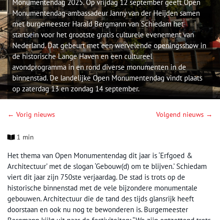
Monumentendag 2025. Op vrijdag 12 september geeft Open
Monumentendag-ambassadeur Janny van der Heijden samen
met burgemeester Harald Bergmann van Schiedam het
startsein voor het grootste gratis culturele evenement van
Nederland. Dat gebeurt met een wervelende openingsshow in
de historische Lange Haven en een cultureel
avondprogramma in en rond diverse monumenten in de
binnenstad. De landelijke Open Monumentendag vindt plaats
op zaterdag 13 en zondag 14 september.
← Vorig nieuws
Volgend nieuws →
1 min
Het thema van Open Monumentendag dit jaar is ‘Erfgoed &
Architectuur’ met de slogan ‘Gebouw(d) om te blijven.’ Schiedam
viert dit jaar zijn 750ste verjaardag. De stad is trots op de
historische binnenstad met de vele bijzondere monumentale
gebouwen. Architectuur die de tand des tijds glansrijk heeft
doorstaan en ook nu nog te bewonderen is. Burgemeester