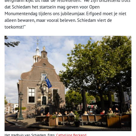
Bergmann kijkt uit naar de festiviteiten: “We zijn ontzettend trots
dat Schiedam het startsein mag geven voor Open
Monumentendag tijdens ons jubileumjaar. Erfgoed moet je niet
alleen bewaren, maar vooral beleven. Schiedam viert de
toekomst!”
Het stadhuis van Schiedam. Foto:
Cathelijne Beckand
.