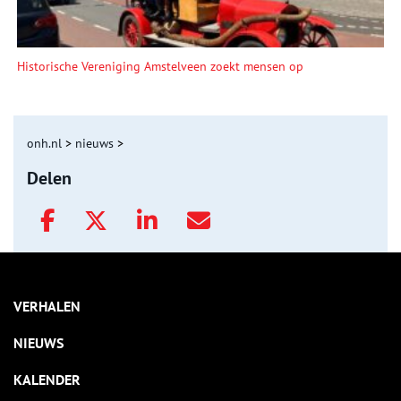
Historische Vereniging Amstelveen zoekt mensen op
onh.nl
>
nieuws
>
Delen
VERHALEN
NIEUWS
KALENDER