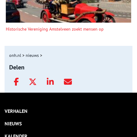
Historische Vereniging Amstelveen zoekt mensen op
onh.nl
>
nieuws
>
Delen
VERHALEN
NIEUWS
KALENDER