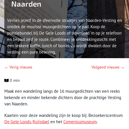
Naarden
Verlies jezelf in de sfeervolle straatjes van Naarden-Vesting en
ontdek de mooiste muurgedichten op je pad. Koop de
poëziebundel bij De Gele Loods of download ‘m op je telefoon
en bepaal zelf je route. Combineer je ontdekkingstocht met
een lekkere koffie, lunch of borrel. Zo wordt dwalen door de
vesting een pure beleving.
← Vorig nieuws
Volgend nieuws →
0 min
Maak een wandeling langs de 16 muurgedichten van een reeks
bekende en minder bekende dichters door de prachtige Vesting
van Naarden.
Kaarten voor deze wandeling zijn te koop bij: Bezoekerscentrum
De Gele Loods
,
Ruijsdael
en het
Comeniusmuseum
.