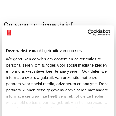
Ontvang de nieuwsbrief
Wilt u op de hoogte blijven van de mooiste verhalen en het
laatste erfgoednieuws? Schrijf u dan nu in voor onze
wekelijkse nieuwsbrief!
Deze website maakt gebruik van cookies
We gebruiken cookies om content en advertenties te
personaliseren, om functies voor social media te bieden
Bij inschrijving gaat u akkoord met ons
privacybeleid
.
en om ons websiteverkeer te analyseren. Ook delen we
informatie over uw gebruik van onze site met onze
partners voor social media, adverteren en analyse. Deze
Aanvullingen
partners kunnen deze gegevens combineren met andere
informatie die u aan ze heeft verstrekt of die ze hebben
Vul deze informatie aan of geef een reactie.
verzameld op basis van uw gebruik van hun services. U
gaat akkoord met de cookies en het
privacystatement
als u onze website blijft gebruiken.