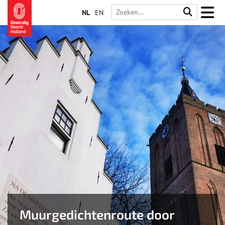
NL
EN
Muurgedichtenroute door