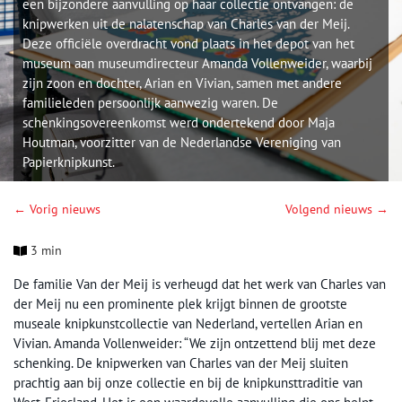
een bijzondere aanvulling op haar collectie ontvangen: de
knipwerken uit de nalatenschap van Charles van der Meij.
Deze officiële overdracht vond plaats in het depot van het
museum aan museumdirecteur Amanda Vollenweider, waarbij
zijn zoon en dochter, Arian en Vivian, samen met andere
familieleden persoonlijk aanwezig waren. De
schenkingsovereenkomst werd ondertekend door Maja
Houtman, voorzitter van de Nederlandse Vereniging van
Papierknipkunst.
← Vorig nieuws
Volgend nieuws →
3 min
De familie Van der Meij is verheugd dat het werk van Charles van
der Meij nu een prominente plek krijgt binnen de grootste
museale knipkunstcollectie van Nederland, vertellen Arian en
Vivian. Amanda Vollenweider: “We zijn ontzettend blij met deze
schenking. De knipwerken van Charles van der Meij sluiten
prachtig aan bij onze collectie en bij de knipkunsttraditie van