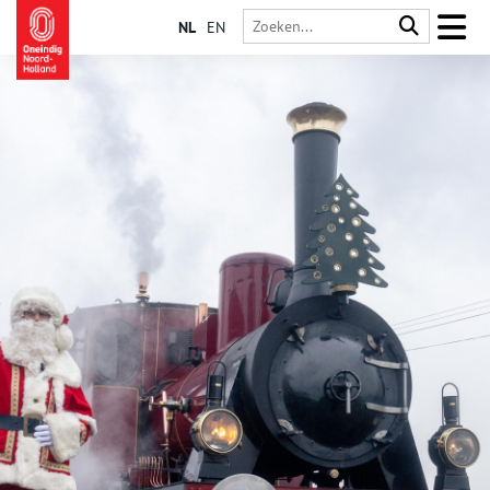
NL
EN