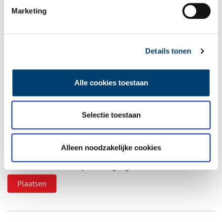
Vul deze informatie aan of geef een reactie.
Marketing
Details tonen
Vereiste velden zijn gemarkeerd met *. Het e-mailadres wordt niet
gepubliceerd.
Alle cookies toestaan
Naam
*
Selectie toestaan
E-mail
*
Alleen noodzakelijke cookies
Vink dit aan als u op de hoogte gehouden wil worden.