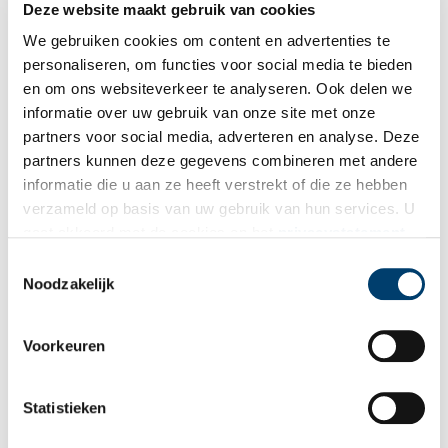
Deze website maakt gebruik van cookies
Bron:
Museumstoomtram Hoorn-Medemblik
We gebruiken cookies om content en advertenties te
Publicatiedatum: 11/12/2025
personaliseren, om functies voor social media te bieden
en om ons websiteverkeer te analyseren. Ook delen we
informatie over uw gebruik van onze site met onze
partners voor social media, adverteren en analyse. Deze
partners kunnen deze gegevens combineren met andere
Ontvang de nieuwsbrief
informatie die u aan ze heeft verstrekt of die ze hebben
Wilt u op de hoogte blijven van de mooiste verhalen en het
verzameld op basis van uw gebruik van hun services. U
laatste erfgoednieuws? Schrijf u dan nu in voor onze
gaat akkoord met de cookies en het
privacystatement
wekelijkse nieuwsbrief!
als u onze website blijft gebruiken.
Toestemmingsselectie
Noodzakelijk
Voorkeuren
Bij inschrijving gaat u akkoord met ons
privacybeleid
.
Statistieken
Aanvullingen