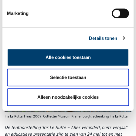
verzamelaars. Ze zijn gepresenteerd in vele solo- (Beelden aan
Zee, Singer Laren) en groepstentoonstellingen. Van haar hand
Marketing
verschenen twee succesvolle poëziebundels.
Details tonen
Alle cookies toestaan
Selectie toestaan
Alleen noodzakelijke cookies
Iris Le Rütte, Haas, 2009. Collectie Museum Kranenburgh, schenking Iris Le Rütte.
De tentoonstelling ‘Iris Le Rütte – Alles verandert, niets vergaat’
en educatieve presentatie zijn te zien van 24 mei tot en met