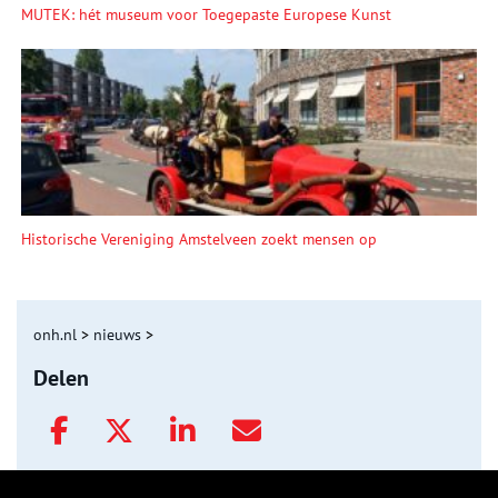
MUTEK: hét museum voor Toegepaste Europese Kunst
Historische Vereniging Amstelveen zoekt mensen op
onh.nl
>
nieuws
>
Delen