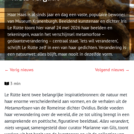
Haar Haas is al sinds jaar en dag een vaste, populaire bewoner
van Museum Kranenburgh. Beeldend kunstenaar en dichter Iris
Le Rütte toont hier vanaf 24 mei 2026 haar beelden en
tekeningen, waarin het verschijnsel metamorfose –
gedaanteverandering – centraal staat. ‘Iets wil veranderen’,
schrijft Le Rütte zelf in een van haar gedichten. Verandering is
een natuurwet: alles blijft, maar nooit in dezelfde vorm.
← Vorig nieuws
Volgend nieuws →
3 min
Le Rütte kent twee belangrijke inspiratiebronnen: de natuur met
haar enorme verscheidenheid aan vormen, en de verhalen uit de
Metamorfosen
van de Romeinse dichter Ovidius. Beide voeden
haar verwondering over de wereld, die ze tot uiting brengt in een
aansprekende en poëtische, figuratieve beeldtaal.
Alles verandert,
niets vergaat
, samengesteld door curator Marianne van Gils, toont