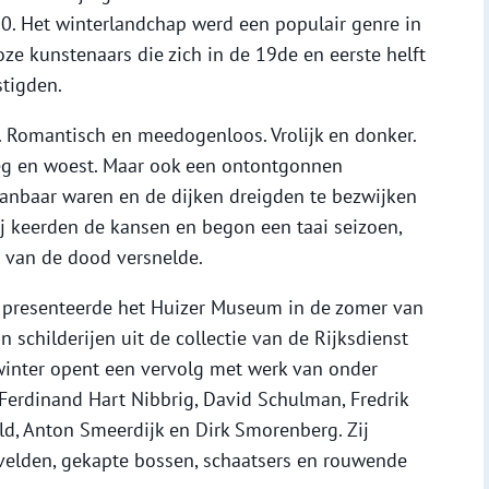
. Het winterlandchap werd een populair genre in
oze kunstenaars die zich in de 19de en eerste helft
stigden.
. Romantisch en meedogenloos. Vrolijk en donker.
leeg en woest. Maar ook een ontontgonnen
nbaar waren en de dijken dreigden te bezwijken
tij keerden de kansen en begon een taai seizoen,
e van de dood versnelde.
i’ presenteerde het Huizer Museum in de zomer van
 schilderijen uit de collectie van de Rijksdienst
 winter opent een vervolg met werk van onder
 Ferdinand Hart Nibbrig, David Schulman, Fredrik
d, Anton Smeerdijk en Dirk Smorenberg. Zij
velden, gekapte bossen, schaatsers en rouwende