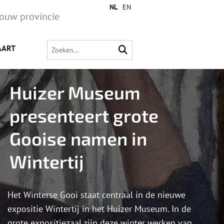
NL
EN
jouw provincie
AART
Huizer Museum
presenteert grote
Gooise namen in
Wintertij
Het Winterse Gooi staat centraal in de nieuwe
expositie Wintertij in het Huizer Museum. In de
grote expositiezaal zijn deze winter werken van