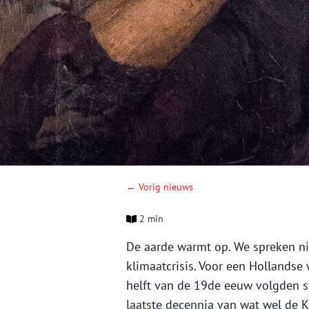
← Vorig nieuws
2 min
De aarde warmt op. We spreken n
klimaatcrisis. Voor een Hollandse
helft van de 19de eeuw volgden s
laatste decennia van wat wel de Kl