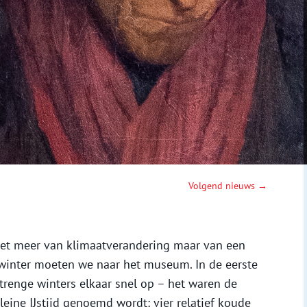
Volgend nieuws →
iet meer van klimaatverandering maar van een
 winter moeten we naar het museum. In de eerste
trenge winters elkaar snel op – het waren de
eine IJstijd genoemd wordt: vier relatief koude